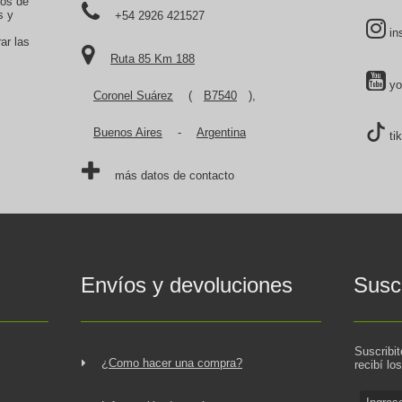
tos de
s y
+54 2926 421527
in
ar las
Ruta 85 Km 188
yo
Coronel Suárez
(
B7540
),
Buenos Aires
-
Argentina
ti
más datos de contacto
Envíos y devoluciones
Suscr
Suscribi
¿Como hacer una compra?
recibí lo