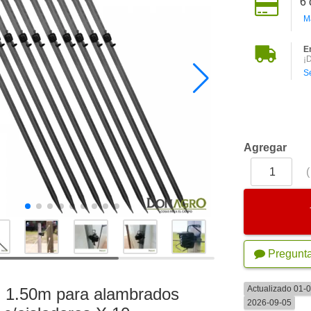
6
M
E
¡
S
Agregar
Pregunt
Actualizado 01-
T" 1.50m para alambrados
2026-09-05