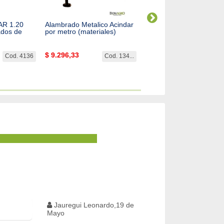
DAR 1.20
Alambrado Metalico Acindar
Sacaposte Tec-Metal
ados de
por metro (materiales)
$
9.296,33
SIN STOCK
Cod. 4136
Cod. 134...
Cod. 
Jauregui Leonardo,19 de
Mayo