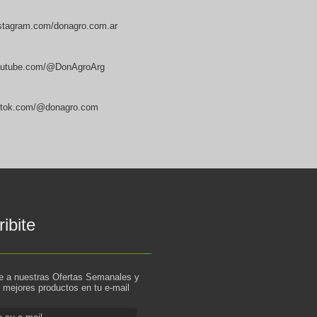
stagram.com/donagro.com.ar
utube.com/@DonAgroArg
ktok.com/@donagro.com
ibite
te a nuestras Ofertas Semanales y
s mejores productos en tu e-mail