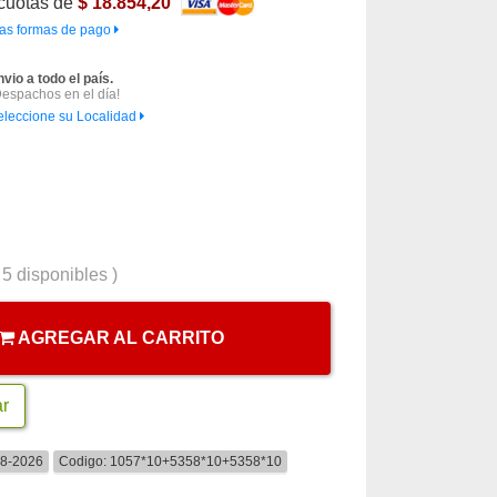
cuotas de
$ 18.854,20
as formas de pago
nvio a todo el país.
Despachos en el día!
eleccione su Localidad
(
5
disponibles )
AGREGAR AL CARRITO
ar
08-2026
Codigo:
1057*10+5358*10+5358*10