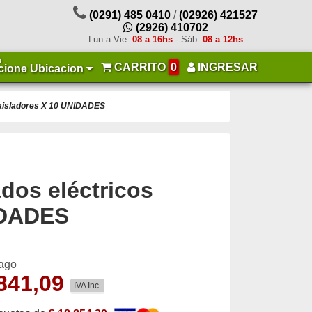
(0291) 485 0410
/
(02926) 421527
(2926) 410702
Lun a Vie:
08 a 16hs
- Sáb:
08 a 12hs
a
CARRITO
0
INGRESAR
cione Ubicacion
c/aisladores X 10 UNIDADES
ados eléctricos
IDADES
pago
841,09
IVA Inc.