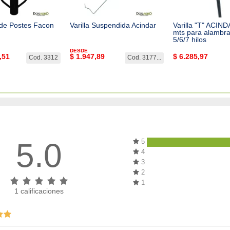
 de Postes Facon
Varilla Suspendida Acindar
Varilla "T" ACIN
mts para alambr
5/6/7 hilos
DESDE
,51
$
1.947,89
$
6.285,97
Cod. 3312
Cod. 3177...
5.0
5
4
3
2
1
1
calificaciones