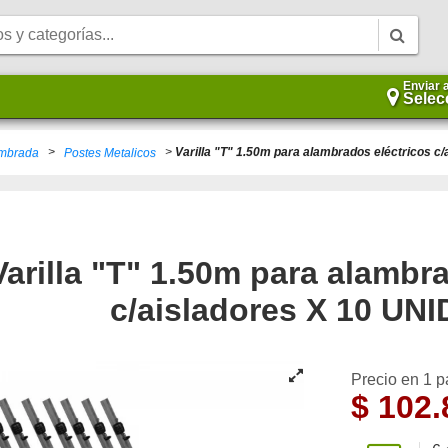
Enviar 
Selec
>
>
Varilla "T" 1.50m para alambrados eléctricos 
mbrada
Postes Metalicos
Varilla "T" 1.50m para alambr
c/aisladores X 10 UN
Precio en 1 
$
102.