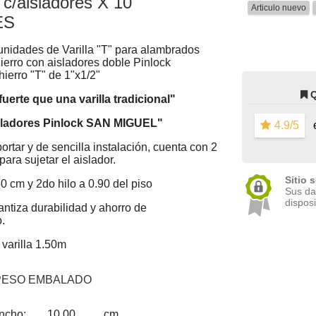
s c/aisladores X 10
Articulo nuevo
ES
unidades de Varilla "T" para alambrados
hierro con aisladores doble Pinlock
hierro "T" de 1"x1/2"
erte que una varilla tradicional"
isladores Pinlock SAN MIGUEL"
4.9/5
e
portar y de sencilla instalación, cuenta con 2
para sujetar el aislador.
Sitio 
50 cm y 2do hilo a 0.90 del piso
Sus da
disposi
ntiza durabilidad y ahorro de
.
 varilla 1.50m
PESO EMBALADO
ncho:
10,00
cm