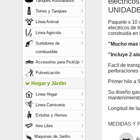
eléctrico
Tanques Australianos
UNIDAD
Torres y Tanques
Paquete x 10 
Linea Animal
electricos de 
Linea Agricola
construida en 
Surtidores de
"Mucho mas fu
combustible
"Incluye 2 a
Accesorios para PickUp
Facil de trans
perforaciones 
Pulverización
Primer hilo a 
Hogar y Járdin
Su diseño gara
Linea Hogar
mantenimiento
Linea Carniceria
Longitud de la
Estufas y Hornos
MEDIDAS Y 
Aire Libre
Maquinas de Jardín
A