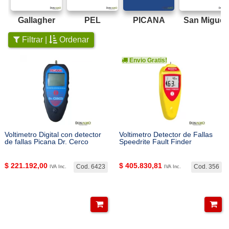
Gallagher
PEL
PICANA
San Miguel
Filtrar |
Ordenar
Envio Gratis!
Voltimetro Digital con detector
Voltimetro Detector de Fallas
de fallas Picana Dr. Cerco
Speedrite Fault Finder
$
221.192,00
$
405.830,81
Cod. 6423
Cod. 356
IVA Inc.
IVA Inc.