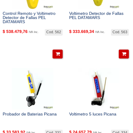
Control Remoto y Voltimetro
Voltimetro Detector de Fallas
Detector de Fallas PEL
PEL DATAMARS
DATAMARS
$
538.479,76
$
333.669,34
Cod. 562
Cod. 563
IVA Inc.
IVA Inc.
Probador de Baterias Picana
Voltimetro 5 luces Picana
$
33.583,92
$
24.657,79
Cod. 331
Cod. 334
IVA Inc.
IVA Inc.