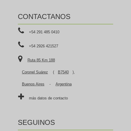
CONTACTANOS
+54 291 485 0410
+54 2926 421527
Ruta 85 Km 188
Coronel Suárez
(
B7540
),
Buenos Aires
-
Argentina
más datos de contacto
SEGUINOS