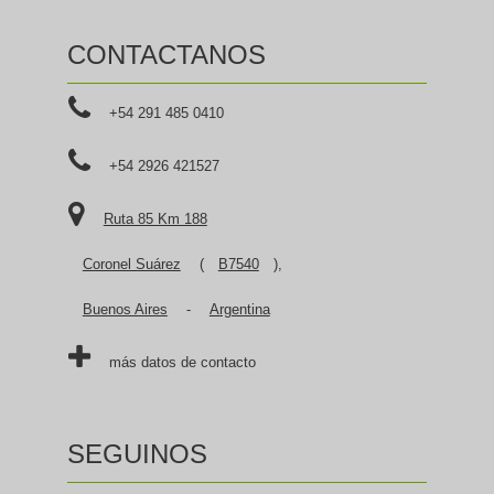
CONTACTANOS
+54 291 485 0410
+54 2926 421527
Ruta 85 Km 188
Coronel Suárez
(
B7540
),
Buenos Aires
-
Argentina
más datos de contacto
SEGUINOS