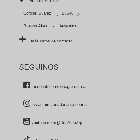
Ruta 85 Km 188
Coronel Suárez
(
B7540
),
Buenos Aires
-
Argentina
más datos de contacto
SEGUINOS
facebook.com/donagro.com.ar
instagram.com/donagro.com.ar
youtube.com/@DonAgroArg