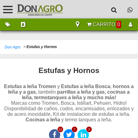
CARRITO
0
>
Estufas y Hornos
Don Agro
Estufas y Hornos
Estufas a leña Tromen
y
Estufas a leña Bosca
,
hornos a
leña y a gas,
también
parrillas a leña y gas, cocinas a
leña, termotanques a leña y mucho más!
Marcas como Tromen, Bosca, Istillart, Pehuen, Hidro!
Disponibilidad de caños, codos, encamisados, enlozados y
de acero inoxidable, Kit de instalacion de estufas a leña.
Cocinas a leña
y termo tanques a leña.
32
7
3