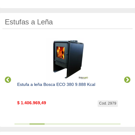
Estufas a Leña
Estufa a leña Bosca ECO 380 9.888 Kcal
Estuf
$
1.406.969,49
$
1.6
. 2977
Cod. 2979