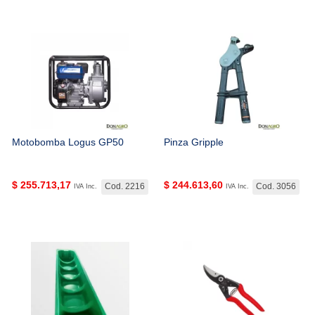
Motobomba Logus GP50
Pinza Gripple
$
255.713,17
$
244.613,60
Cod. 2216
Cod. 3056
IVA Inc.
IVA Inc.