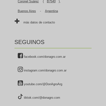
Coronel Suárez
(
B7540
),
Iturrioz
21-04-2026 13:35
Buenos Aires
-
Argentina
GENERAL ACHA (8200)
más datos de contacto
EL
21-04-2026 13:35
Sin especificar
SEGUINOS
Saini
21-04-2026 13:35
Ciudad Autonoma de Buenos Aires - Capital (1429)
facebook.com/donagro.com.ar
Sin problemas, solo use compra por
plataforma.
instagram.com/donagro.com.ar
Mattina
21-04-2026 13:35
CAMINERA AZUL (7300)
youtube.com/@DonAgroArg
firpo
21-04-2026 13:35
tiktok.com/@donagro.com
ENSENADA (1925)