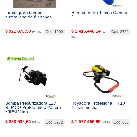
Funda para tanque
Humedímetro Tesma Campo
australiano de 8 chapas
2
$
921.676,50
$
1.415.448,14
Cod. 1000
Cod. 2721
IVA Inc.
IVA
Inc.
Envio Gratis!
Bomba Presurizadora 12v
Hoyadora Profesional HT10
REMCO ProFlo 5500 20Lpm
4T sin mecha
60PSI Viton
$
680.965,64
$
1.077.496,99
Cod. 3272
Cod. 655
IVA Inc.
IVA Inc.