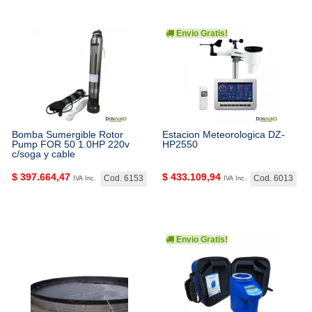
Envio Gratis!
Bomba Sumergible Rotor
Estacion Meteorologica DZ-
Pump FOR 50 1.0HP 220v
HP2550
c/soga y cable
$
397.664,47
$
433.109,94
Cod. 6153
Cod. 6013
IVA Inc.
IVA Inc.
Envio Gratis!