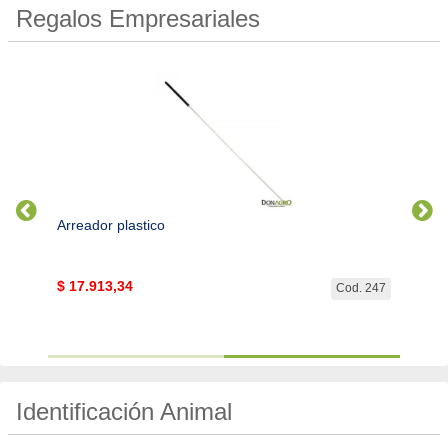
Regalos Empresariales
 Laser
Arreador plastico
Pluvi
$
17.913,34
$
22.
. 8046
Cod. 247
Identificación Animal