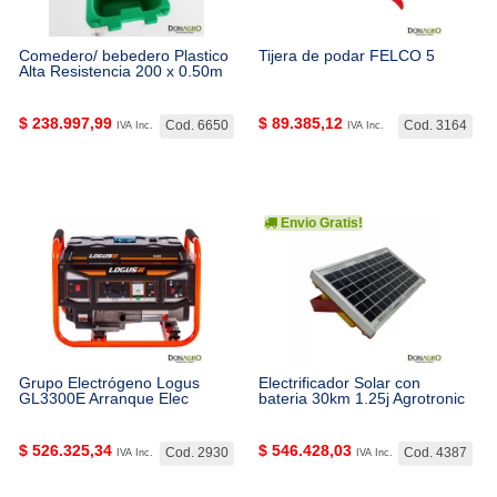
Comedero/ bebedero Plastico
Tijera de podar FELCO 5
Alta Resistencia 200 x 0.50m
$
238.997,99
$
89.385,12
Cod. 6650
Cod. 3164
IVA Inc.
IVA Inc.
Envio Gratis!
Grupo Electrógeno Logus
Electrificador Solar con
GL3300E Arranque Elec
bateria 30km 1.25j Agrotronic
$
526.325,34
$
546.428,03
Cod. 2930
Cod. 4387
IVA Inc.
IVA Inc.