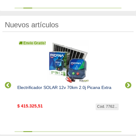
Nuevos artículos
Envio Gratis!
Electrificador SOLAR 12v 70km 2.0j Picana Extra
Elect
$
415.325,51
$
313
6889...
Cod. 7762...