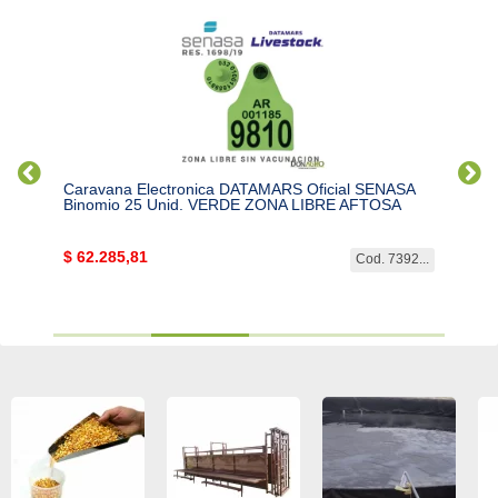
Env
ASA
Caravana Electronica DATAMARS Oficial SENASA
Basto
Binomio 25 Unid. VERDE ZONA LIBRE AFTOSA
SRS2i
$
62.285,81
$
2.7
2269...
Cod. 7392...