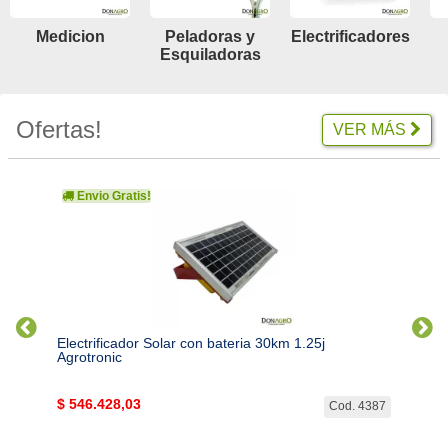
Medicion
Peladoras y
Electrificadores
Esquiladoras
Ofertas!
VER MÁS
Envio Gratis!
Env
tronic
Electrificador Solar con bateria 30km 1.25j
Electr
Agrotronic
$
546.428,03
$
416
. 4388
Cod. 4387