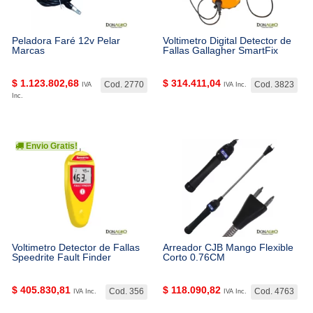
Peladora Faré 12v Pelar
Voltimetro Digital Detector de
Marcas
Fallas Gallagher SmartFix
$
1.123.802,68
$
314.411,04
Cod. 2770
Cod. 3823
IVA
IVA Inc.
Inc.
Envio Gratis!
Voltimetro Detector de Fallas
Arreador CJB Mango Flexible
Speedrite Fault Finder
Corto 0.76CM
$
405.830,81
$
118.090,82
Cod. 356
Cod. 4763
IVA Inc.
IVA Inc.