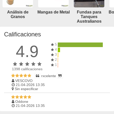
Análisis de
Mangas de Metal
Fundas para
Bo
Granos
Tanques
Australianos
Calificaciones
4.9
5
4
3
2
1
1398
calificaciones
rxcelente
VESCOVO
21-04-2026 13:35
Sin especificar
Oddone
21-04-2026 13:35
BELLA VISTA (3432)