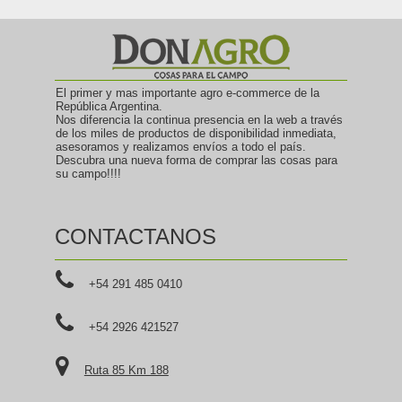
La atención fue 10 puntos
Yavorsky
21-04-2026 13:35
CORONEL DU GRATY (3541)
El primer y mas importante agro e-commerce de la
República Argentina.
odolinski
Nos diferencia la continua presencia en la web a través
21-04-2026 13:35
de los miles de productos de disponibilidad inmediata,
SAN ISIDRO (1642)
asesoramos y realizamos envíos a todo el país.
Descubra una nueva forma de comprar las cosas para
su campo!!!!
German
21-04-2026 13:35
JUSTINIANO POSSE (2553)
CONTACTANOS
Goyegana
21-04-2026 13:35
+54 291 485 0410
ITALO (6276)
La atención en las dos compras fue
+54 2926 421527
excelente y expeditiva. Se agradece.
Gómez
21-04-2026 13:35
Ruta 85 Km 188
LA PAZ (5590)