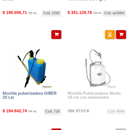
$
190.056,71
$
351.129,78
Cod. 2390
Cod. ac0064
IVA Inc.
IVA Inc.
Mochila pulverizadora GIBER
Mochila Pulverizadora Mesto
20 Lts
18 Lts con manometro
$
194.842,74
SIN STOCK
Cod. 726
Cod. 4694
IVA Inc.