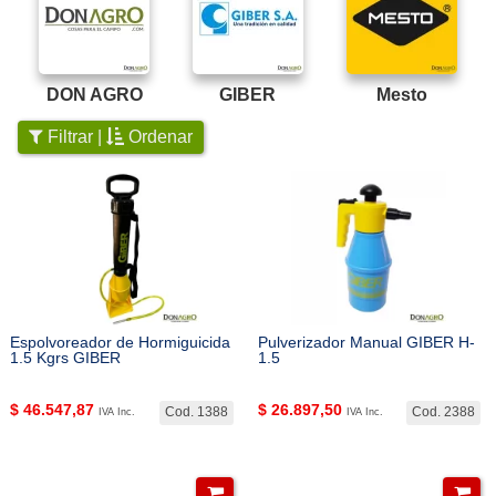
DON AGRO
GIBER
Mesto
Filtrar |
Ordenar
Espolvoreador de Hormiguicida
Pulverizador Manual GIBER H-
1.5 Kgrs GIBER
1.5
$
46.547,87
$
26.897,50
Cod. 1388
Cod. 2388
IVA Inc.
IVA Inc.