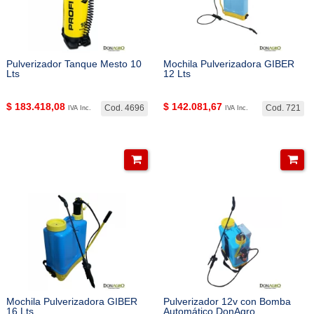
Pulverizador Tanque Mesto 10
Mochila Pulverizadora GIBER
Lts
12 Lts
$
183.418,08
$
142.081,67
Cod. 4696
Cod. 721
IVA Inc.
IVA Inc.
Mochila Pulverizadora GIBER
Pulverizador 12v con Bomba
16 Lts
Automático DonAgro