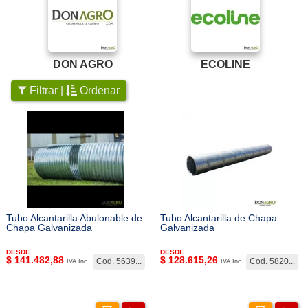
DON AGRO
ECOLINE
Filtrar |
Ordenar
Tubo Alcantarilla Abulonable de
Tubo Alcantarilla de Chapa
Chapa Galvanizada
Galvanizada
DESDE
DESDE
$
141.482,88
$
128.615,26
Cod. 5639...
Cod. 5820...
IVA Inc.
IVA Inc.