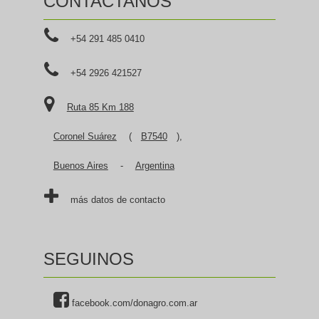
CONTACTANOS
+54 291 485 0410
+54 2926 421527
Ruta 85 Km 188
Coronel Suárez
(
B7540
),
Buenos Aires
-
Argentina
más datos de contacto
SEGUINOS
facebook.com/donagro.com.ar