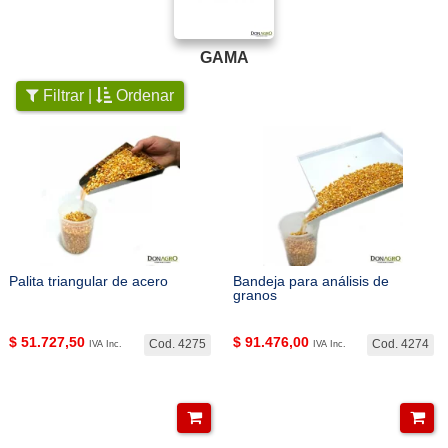
GAMA
Filtrar |
Ordenar
Palita triangular de acero
Bandeja para análisis de
granos
$
51.727,50
$
91.476,00
Cod. 4275
Cod. 4274
IVA Inc.
IVA Inc.