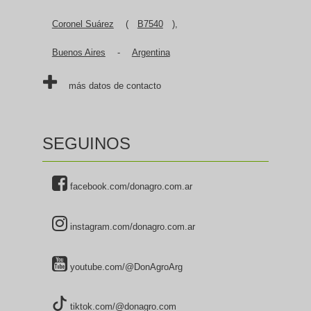
Coronel Suárez
(
B7540
),
Buenos Aires
-
Argentina
más datos de contacto
SEGUINOS
facebook.com/donagro.com.ar
instagram.com/donagro.com.ar
youtube.com/@DonAgroArg
tiktok.com/@donagro.com