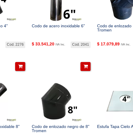
o 4"
Codo de acero inoxidable 6"
Codo de enlozado 
Tromen
$
33.541,20
$
17.079,89
Cod. 2276
Cod. 2041
IVA Inc.
IVA Inc.
xidable 8"
Codo de enlozado negro de 8"
Estufa Tapa Cielo 
Tromen