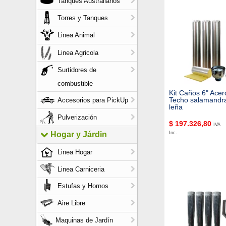
Tanques Australianos
Torres y Tanques
Linea Animal
Linea Agricola
Surtidores de
combustible
Kit Caños 6" Acer
Techo salamandra
Accesorios para PickUp
leña
Pulverización
$
197.326,80
IVA
Inc.
Hogar y Járdin
Linea Hogar
Linea Carniceria
Estufas y Hornos
Aire Libre
Maquinas de Jardín