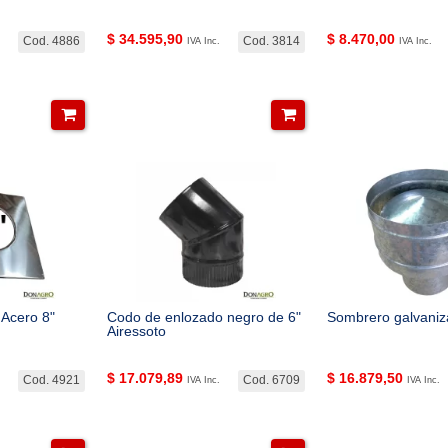
$
34.595,90
$
8.470,00
Cod. 4886
Cod. 3814
IVA Inc.
IVA Inc.
 Acero 8"
Codo de enlozado negro de 6"
Sombrero galvaniz
Airessoto
$
17.079,89
$
16.879,50
Cod. 4921
Cod. 6709
IVA Inc.
IVA Inc.