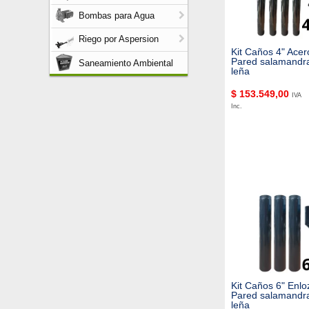
Bombas para Agua
Riego por Aspersion
Kit Caños 4" Acer
Pared salamandra
Saneamiento Ambiental
leña
$
153.549,00
IVA
Inc.
Kit Caños 6" Enl
Pared salamandra
leña