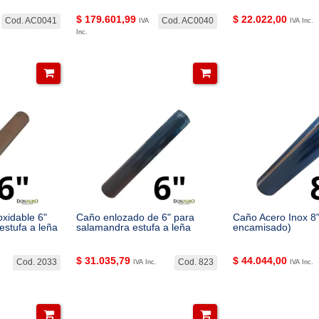
$
179.601,99
$
22.022,00
Cod. AC0041
Cod. AC0040
IVA
IVA Inc.
Inc.
xidable 6"
Caño enlozado de 6" para
Caño Acero Inox 8"
estufa a leña
salamandra estufa a leña
encamisado)
$
31.035,79
$
44.044,00
Cod. 2033
Cod. 823
IVA Inc.
IVA Inc.