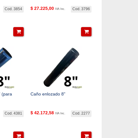
$
27.225,00
Cod. 3854
Cod. 3796
IVA Inc.
 (para
Caño enlozado 8"
$
42.172,58
Cod. 4381
Cod. 2277
IVA Inc.