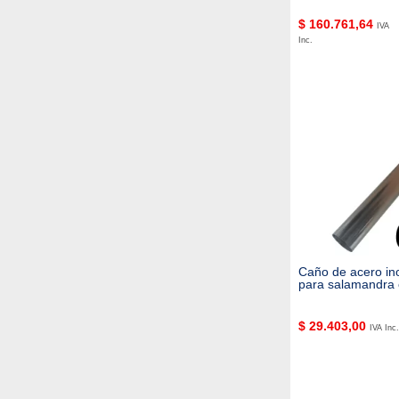
$
160.761,64
IVA
Inc.
Caño de acero ino
para salamandra 
$
29.403,00
IVA Inc.