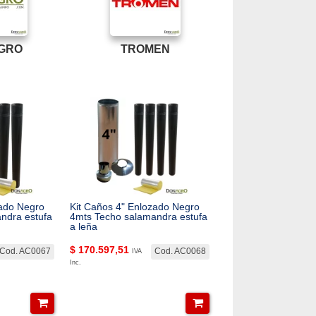
GRO
TROMEN
zado Negro
Kit Caños 4" Enlozado Negro
ndra estufa
4mts Techo salamandra estufa
a leña
$
170.597,51
Cod. AC0067
Cod. AC0068
IVA
Inc.