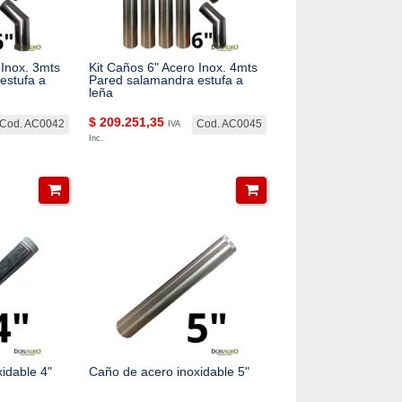
 Inox. 3mts
Kit Caños 6" Acero Inox. 4mts
estufa a
Pared salamandra estufa a
leña
$
209.251,35
Cod. AC0042
Cod. AC0045
IVA
Inc.
idable 4"
Caño de acero inoxidable 5"