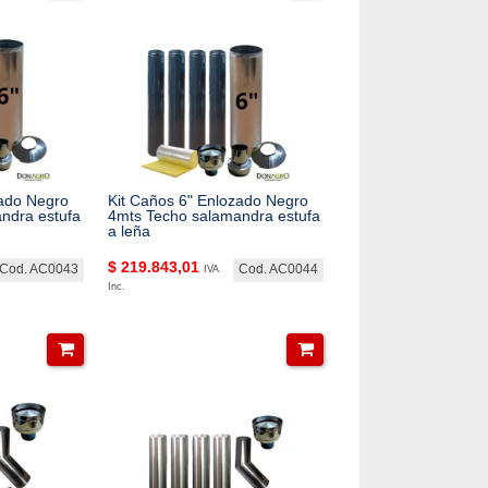
zado Negro
Kit Caños 6" Enlozado Negro
ndra estufa
4mts Techo salamandra estufa
a leña
$
219.843,01
Cod. AC0043
Cod. AC0044
IVA
Inc.