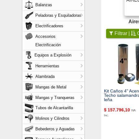
Balanzas
Peladoras y Esquiladoras
Aire
Electrificadores
Filtrar |
O
Accesorios
Electrificación
Equipos a Explosión
Herramientas
Alambrada
Mangas de Metal
Kit Caños 4" Acer
Techo salamandra
Mangas y Tranqueras
leña
Tubos de Alcantarilla
$
157.796,10
IVA
Inc.
Molinos y Cilindros
Bebederos y Aguadas