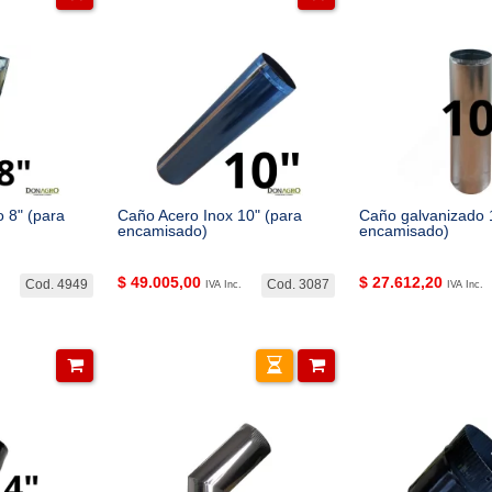
 8" (para
Caño Acero Inox 10" (para
Caño galvanizado 
encamisado)
encamisado)
$
49.005,00
$
27.612,20
Cod. 4949
Cod. 3087
IVA Inc.
IVA Inc.