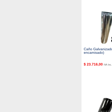
Caño Galvanizado
encamisado)
$
23.716,00
IVA Inc.