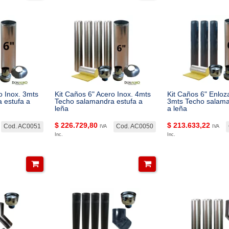
o Inox. 3mts
Kit Caños 6" Acero Inox. 4mts
Kit Caños 6" Enlo
 estufa a
Techo salamandra estufa a
3mts Techo salama
leña
a leña
$
226.729,80
$
213.633,22
Cod. AC0051
Cod. AC0050
IVA
IVA
Inc.
Inc.