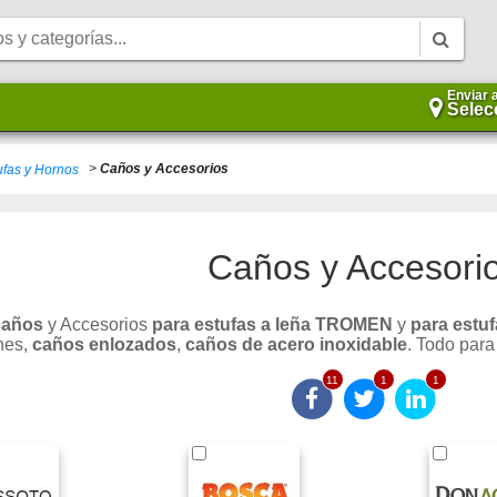
Enviar 
Selec
>
Caños y Accesorios
ufas y Hornos
Caños y Accesori
caños
y Accesorios
para estufas a leña TROMEN
y
para estu
nes,
caños enlozados
,
caños de acero inoxidable
. Todo para
11
1
1