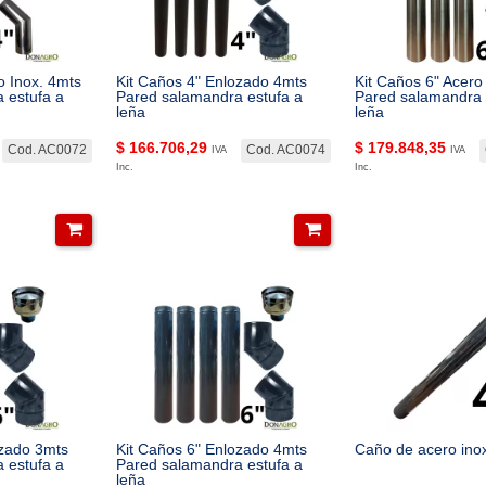
o Inox. 4mts
Kit Caños 4" Enlozado 4mts
Kit Caños 6" Acero
 estufa a
Pared salamandra estufa a
Pared salamandra 
leña
leña
$
166.706,29
$
179.848,35
Cod. AC0072
Cod. AC0074
IVA
IVA
Inc.
Inc.
ozado 3mts
Kit Caños 6" Enlozado 4mts
Caño de acero inox
 estufa a
Pared salamandra estufa a
leña