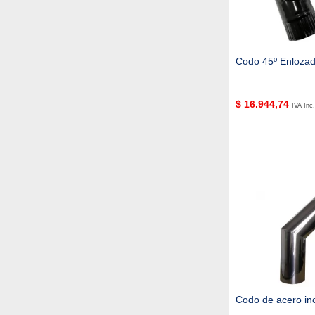
Codo 45º Enlozad
$
16.944,74
IVA Inc.
Codo de acero ino