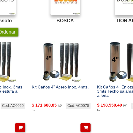
ssoto
BOSCA
DON A
rdenar
o Inox. 3mts
Kit Caños 4" Acero Inox. 4mts.
Kit Caños 4" Enlo
 estufa a
3mts Techo salama
a leña
$
171.680,85
$
198.550,40
Cod. AC0069
Cod. AC0070
IVA
IVA
Inc.
Inc.