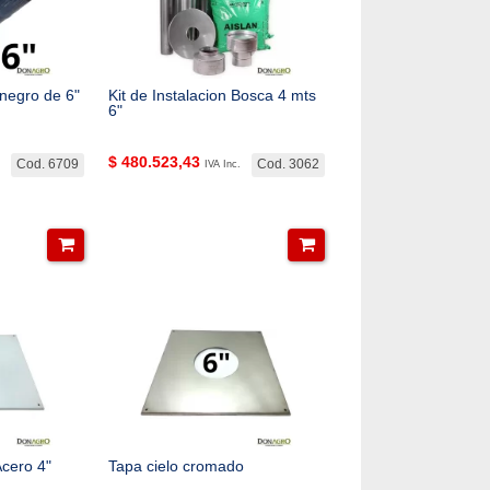
negro de 6"
Kit de Instalacion Bosca 4 mts
6"
$
480.523,43
Cod. 6709
Cod. 3062
IVA Inc.
Acero 4"
Tapa cielo cromado