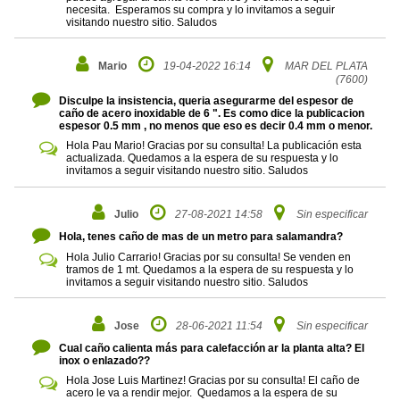
necesita. Esperamos su compra y lo invitamos a seguir
visitando nuestro sitio. Saludos
Mario
19-04-2022 16:14
MAR DEL PLATA
(7600)
Disculpe la insistencia, queria asegurarme del espesor de
caño de acero inoxidable de 6 ". Es como dice la publicacion
espesor 0.5 mm , no menos que eso es decir 0.4 mm o menor.
Hola Pau Mario! Gracias por su consulta! La publicación esta
actualizada. Quedamos a la espera de su respuesta y lo
invitamos a seguir visitando nuestro sitio. Saludos
Julio
27-08-2021 14:58
Sin especificar
Hola, tenes caño de mas de un metro para salamandra?
Hola Julio Carrario! Gracias por su consulta! Se venden en
tramos de 1 mt. Quedamos a la espera de su respuesta y lo
invitamos a seguir visitando nuestro sitio. Saludos
Jose
28-06-2021 11:54
Sin especificar
Cual caño calienta más para calefacción ar la planta alta? El
inox o enlazado??
Hola Jose Luis Martinez! Gracias por su consulta! El caño de
acero le va a rendir mejor. Quedamos a la espera de su