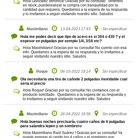
Hola González Veronica! Gracias por su consulta! Tenemos
en stock, puederealizar la compra con tranquilidad por la
cantidad que requiera. Quedamos a la espera de su respuesta
y lo invitamos a seguir visitando nuestro sitio. Saludos
Maximiliano
13-04-2023 17:43
Sin especificar
Hola me podes decir que tipo de acero es si 304 o 430 ? y el
espesor en pulgadas por eemplo 1/4, 3/16 etc?
Hola Maximiliano! Gracias por su consulta! No cuento con esa
info. Quedamos a la espera de su respuesta y lo invitamos a
seguir visitando nuestro sitio. Saludos
Roque
06-10-2022 19:14
Sin especificar
Ola necesitaria una tira de cañode 2 pulgadas inoxidable cual
seria el precio
Hola Roque! Gracias por su consulta! No contamos con el
producto solicitado. Quedamos a la espera de su respuesta y
lo invitamos a seguir visitando nuestro sitio. Saludos
Maximiliano
26-04-2022 18:58
Sin especificar
Hola buenas noches precisaría, cuatro caños de 6 pulgadas
para salandra lepen y un sombrero
Hola Maximiliano Raúl Suárez ! Gracias por su consulta! Ya
puede agregar al carrito los 4 caños y el sombrero que