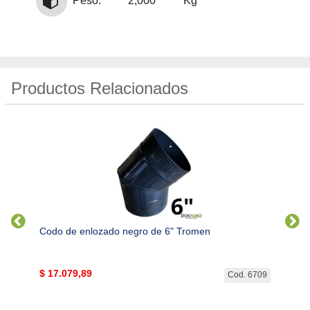
Peso:
2,000
Kg
Productos Relacionados
estufa
Codo de enlozado negro de 6" Tromen
Codo 
$
17.079,89
$
33.
. 2033
Cod. 6709