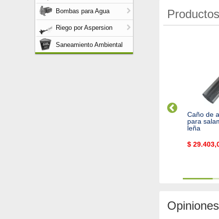
Productos
Bombas para Agua
Riego por Aspersion
Saneamiento Ambiental
ño Acero Inox 10" (para
Pirometro para Horno
Caño de a
camisado)
Tromen
para sala
leña
49.005,00
$
30.280,98
$
29.403,
Cod. 3087
Cod. 3894
Opiniones