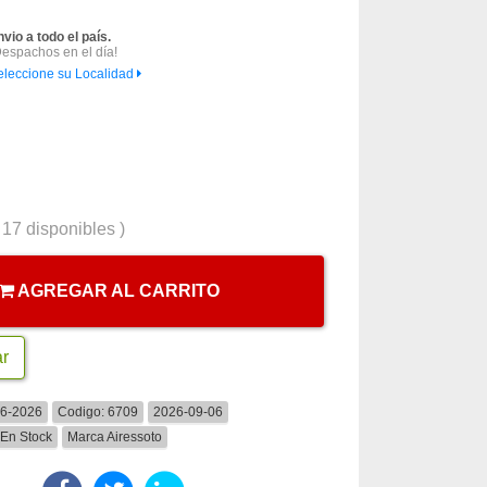
nvio a todo el país.
Despachos en el día!
eleccione su Localidad
(
17
disponibles )
AGREGAR AL CARRITO
ar
06-2026
Codigo:
6709
2026-09-06
En Stock
Marca
Airessoto