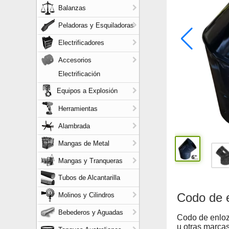
Balanzas
Peladoras y Esquiladoras
Electrificadores
Accesorios
Electrificación
Equipos a Explosión
Herramientas
Alambrada
Mangas de Metal
Mangas y Tranqueras
Tubos de Alcantarilla
Codo de 
Molinos y Cilindros
Bebederos y Aguadas
Codo de enlo
u otras marcas