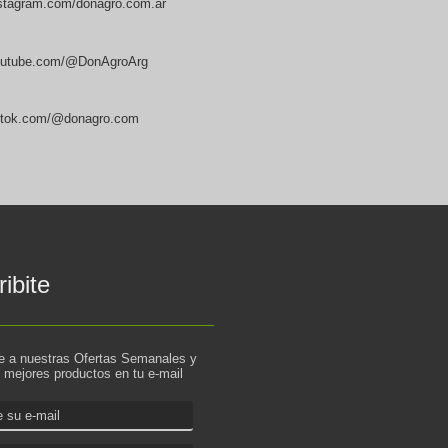
stagram.com/donagro.com.ar
utube.com/@DonAgroArg
ktok.com/@donagro.com
ibite
te a nuestras Ofertas Semanales y
s mejores productos en tu e-mail