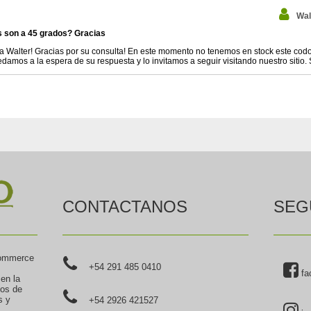
Wal
 son a 45 grados? Gracias
a Walter! Gracias por su consulta! En este momento no tenemos en stock este codo
damos a la espera de su respuesta y lo invitamos a seguir visitando nuestro sitio.
CONTACTANOS
SEG
commerce
+54 291 485 0410
fa
 en la
tos de
s y
+54 2926 421527