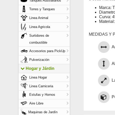
Tanques Australianos
Marca: 
Torres y Tanques
Diametro
Curva: 4
Linea Animal
Material
Linea Agricola
MEDIDAS Y 
Surtidores de
combustible
A
Accesorios para PickUp
Pulverización
Al
Hogar y Járdin
Linea Hogar
L
Linea Carniceria
Estufas y Hornos
P
Aire Libre
Maquinas de Jardín