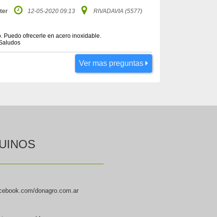
ter
12-05-2020 09:13
RIVADAVIA (5577)
. Puedo ofrecerle en acero inoxidable.
 Saludos
Ver mas preguntas
UINOS
cebook.com/donagro.com.ar