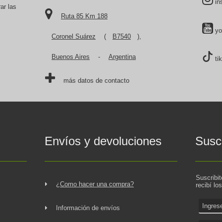
in
ar las
Ruta 85 Km 188
yo
Coronel Suárez
(
B7540
),
Buenos Aires
-
Argentina
ti
más datos de contacto
Envíos y devoluciones
Suscr
Suscribi
¿Como hacer una compra?
recibí lo
Información de envíos