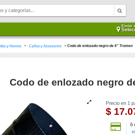
Enviar 
Selec
>
>
Codo de enlozado negro de 6" Tromen
ufas y Hornos
Caños y Accesorios
Codo de enlozado negro d
Precio en 1 
$
17.0
6
M