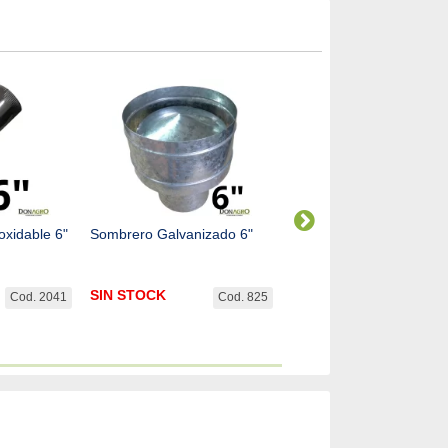
oxidable 6"
Sombrero Galvanizado 6"
Reducción Galvanizada 
10" a 6"
SIN STOCK
$
17.787,00
Cod. 2041
Cod. 825
Cod.