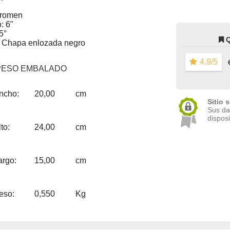
Tromen
: 6"
5°
: Chapa enlozada negro
4.9/5
e
PESO EMBALADO
ncho:
20,00
cm
Sitio 
Sus da
disposi
to:
24,00
cm
argo:
15,00
cm
eso:
0,550
Kg