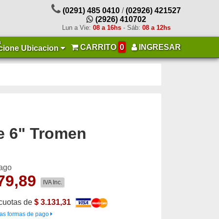
(0291) 485 0410
/
(02926) 421527
(2926) 410702
Lun a Vie:
08 a 16hs
- Sáb:
08 a 12hs
a
CARRITO
0
INGRESAR
cione Ubicacion
e 6" Tromen
pago
79,89
IVA Inc.
cuotas de
$ 3.131,31
as formas de pago