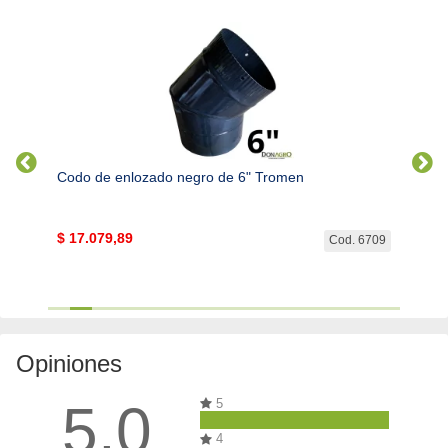
estufa
Codo de enlozado negro de 6" Tromen
Codo 
$
17.079,89
$
33.
. 2033
Cod. 6709
Opiniones
5.0
5
4