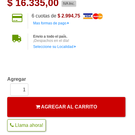
$
16.335,00
IVA Inc.
6
cuotas de
$ 2.994,75
Mas formas de pago
Envio a todo el país.
¡Despachos en el día!
Seleccione su Localidad
Agregar
AGREGAR AL CARRITO
Llama ahora!