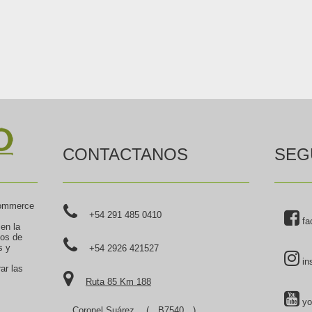
CONTACTANOS
SEG
commerce
+54 291 485 0410
fa
 en la
tos de
s y
+54 2926 421527
in
ar las
Ruta 85 Km 188
yo
Coronel Suárez
(
B7540
),