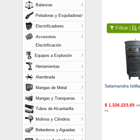
Balanzas
Peladoras y Esquiladoras
Electrificadores
Filtrar |
O
Accesorios
Electrificación
Equipos a Explosión
Herramientas
Alambrada
Salamandra Istilla
Mangas de Metal
Mangas y Tranqueras
$
1.326.223,65
IV
Tubos de Alcantarilla
Inc.
Molinos y Cilindros
Bebederos y Aguadas