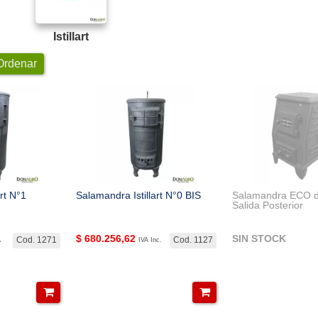
Istillart
rdenar
rt N°1
Salamandra Istillart N°0 BIS
Salamandra ECO d
Salida Posterior
$
680.256,62
SIN STOCK
Cod. 1271
Cod. 1127
A
IVA Inc.