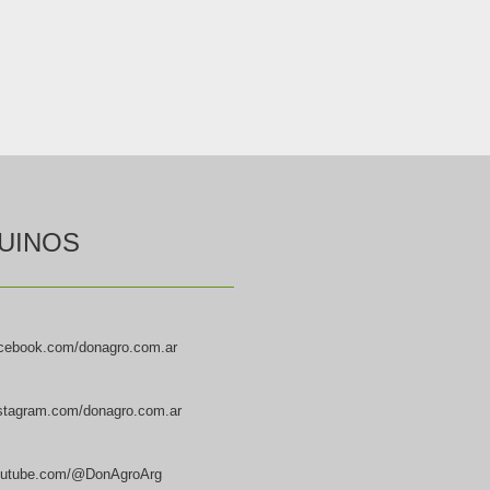
UINOS
cebook.com/donagro.com.ar
stagram.com/donagro.com.ar
utube.com/@DonAgroArg