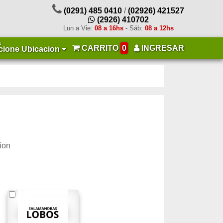
(0291) 485 0410
/
(02926) 421527
(2926) 410702
Lun a Vie:
08 a 16hs
- Sáb:
08 a 12hs
a
CARRITO
0
INGRESAR
cione Ubicacion
ion