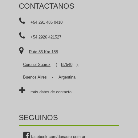
CONTACTANOS
+54 291 485 0410
+54 2926 421527
Ruta 85 Km 188
Coronel Suárez
(
B7540
),
Buenos Aires
-
Argentina
más datos de contacto
SEGUINOS
facebook.com/donagro.com.ar