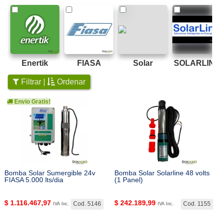
Enertik
FIASA
Solar
SOLARLINE
Filtrar |
Ordenar
Envio Gratis!
Bomba Solar Sumergible 24v
Bomba Solar Solarline 48 volts
FIASA 5.000 lts/dia
(1 Panel)
$
1.116.467,97
$
242.189,99
Cod. 5146
Cod. 1155
IVA Inc.
IVA Inc.