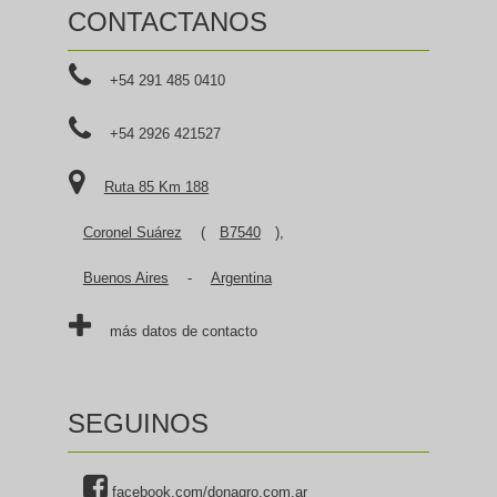
CONTACTANOS
+54 291 485 0410
+54 2926 421527
Ruta 85 Km 188
Coronel Suárez
(
B7540
),
Buenos Aires
-
Argentina
más datos de contacto
SEGUINOS
facebook.com/donagro.com.ar