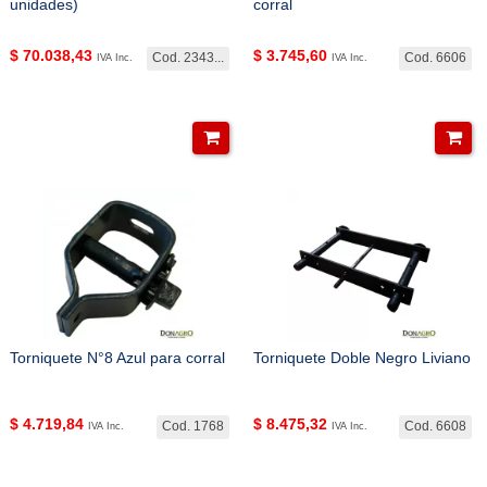
unidades)
corral
$
70.038,43
$
3.745,60
Cod. 2343...
Cod. 6606
IVA Inc.
IVA Inc.
Torniquete N°8 Azul para corral
Torniquete Doble Negro Liviano
$
4.719,84
$
8.475,32
Cod. 1768
Cod. 6608
IVA Inc.
IVA Inc.