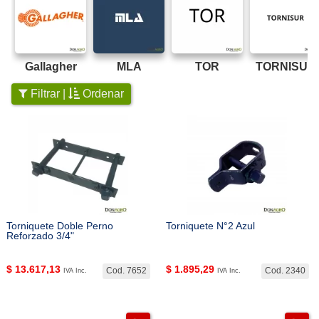
Gallagher
MLA
TOR
TORNISUR
Filtrar |
Ordenar
Torniquete Doble Perno
Torniquete N°2 Azul
Reforzado 3/4"
$
13.617,13
$
1.895,29
Cod. 7652
Cod. 2340
IVA Inc.
IVA Inc.