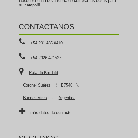
Descubra una nueva forma de comprar las cosas para
su campo!!!!
CONTACTANOS
+54 291 485 0410
+54 2926 421527
Ruta 85 Km 188
Coronel Suárez
(
B7540
),
Buenos Aires
-
Argentina
más datos de contacto