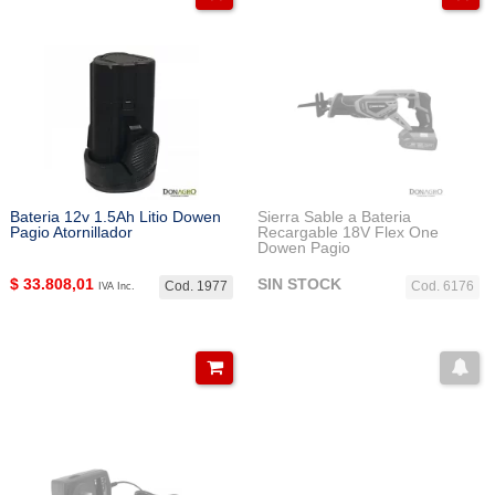
Bateria 12v 1.5Ah Litio Dowen
Sierra Sable a Bateria
Pagio Atornillador
Recargable 18V Flex One
Dowen Pagio
$
33.808,01
SIN STOCK
Cod. 1977
Cod. 6176
IVA Inc.