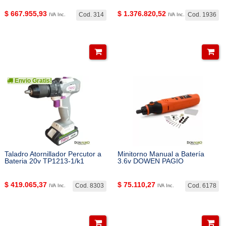
$
667.955,93
$
1.376.820,52
Cod. 314
Cod. 1936
IVA Inc.
IVA Inc.
Envio Gratis!
Taladro Atornillador Percutor a
Minitorno Manual a Batería
Bateria 20v TP1213-1/k1
3.6v DOWEN PAGIO
$
419.065,37
$
75.110,27
Cod. 8303
Cod. 6178
IVA Inc.
IVA Inc.