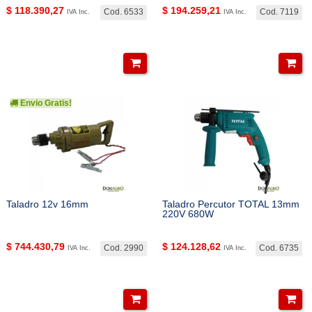
$
118.390,27
$
194.259,21
Cod. 6533
Cod. 7119
IVA Inc.
IVA Inc.
Envio Gratis!
Taladro 12v 16mm
Taladro Percutor TOTAL 13mm
220V 680W
$
744.430,79
$
124.128,62
Cod. 2990
Cod. 6735
IVA Inc.
IVA Inc.