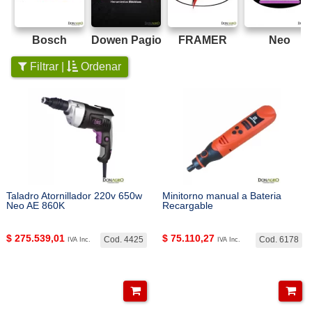
Bosch
Dowen Pagio
FRAMER
Neo
Filtrar |
Ordenar
Taladro Atornillador 220v 650w
Minitorno manual a Bateria
Neo AE 860K
Recargable
$
275.539,01
$
75.110,27
Cod. 4425
Cod. 6178
IVA Inc.
IVA Inc.