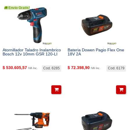
Envio Gratis!
Atornillador Taladro Inalambrico
Bateria Dowen Pagio Flex One
Bosch 12v 10mm GSR 120-LI
18V 2A
$
530.605,57
$
72.398,90
Cod. 6285
Cod. 6179
IVA Inc.
IVA Inc.