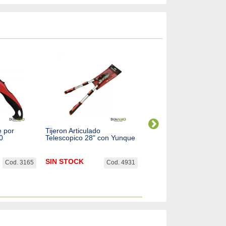
e por
Tijeron Articulado
Serrucho Biassoni de P
0
Telescopico 28" con Yunque
Curvo Mango Madera 3
SIN STOCK
$
42.780,97
Cod. 3165
Cod. 4931
Cod.