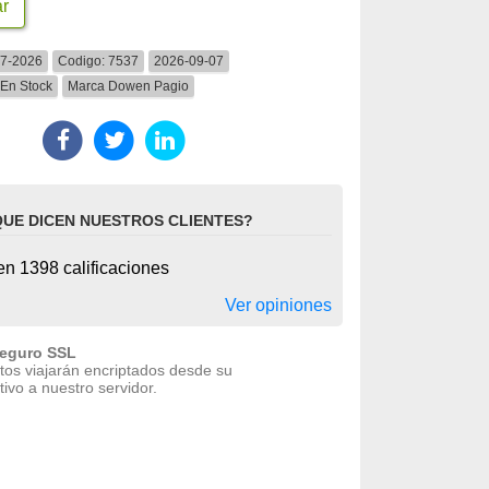
ar
07-2026
Codigo:
7537
2026-09-07
En Stock
Marca
Dowen Pagio
QUE DICEN NUESTROS CLIENTES?
n 1398 calificaciones
Ver opiniones
seguro SSL
tos viajarán encriptados desde su
tivo a nuestro servidor.