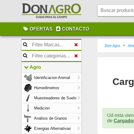
OFERTAS
CONTACTO
>
Don Agro
Air
Agro
Identificacion Animal
Carg
Humedimetros
Muestreadores de Suelo
Medicion
Ud esta vien
Análisis de Granos
de
Cargador
Energias Alternativas