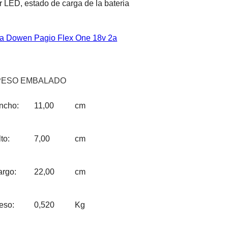
r LED, estado de carga de la bateria
ia Dowen Pagio Flex One 18v 2a
PESO EMBALADO
ncho:
11,00
cm
to:
7,00
cm
argo:
22,00
cm
eso:
0,520
Kg