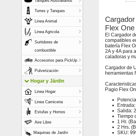
Tanques Australianos
Torres y Tanques
Cargador
Linea Animal
Flex One
Linea Agricola
El Cargador d
compatibles en
Surtidores de
batería Flex 
combustible
2A y 4A para a
caladoras y m
Accesorios para PickUp
Cargador de U
Pulverización
herramientas f
Hogar y Járdin
Caracteristic
Pagio Flex On
Linea Hogar
Potencia
Linea Carniceria
Entrada:
Salida: 
Estufas y Hornos
Tiempo d
1 Hr. (Ba
Aire Libre
2 Hrs. (B
SKU:
99
Maquinas de Jardín