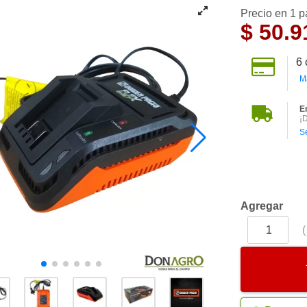
Precio en 1 
$
50.9
6
M
E
¡
S
Agregar