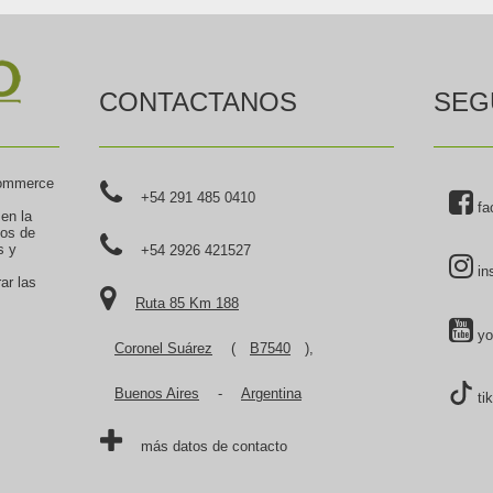
CONTACTANOS
SEG
commerce
+54 291 485 0410
fa
 en la
tos de
s y
+54 2926 421527
in
ar las
Ruta 85 Km 188
yo
Coronel Suárez
(
B7540
),
Buenos Aires
-
Argentina
ti
más datos de contacto