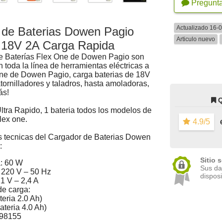
Pregunt
Actualizado 16-
 de Baterias Dowen Pagio
Articulo nuevo
 18V 2A Carga Rapida
e Baterías Flex One de Dowen Pagio son
 toda la línea de herramientas eléctricas a
One de Dowen Pagio, carga baterias de 18V
tornilladores y taladros, hasta amoladoras,
ás!
ltra Rapido, 1 bateria todos los modelos de
lex one.
4.9/5
e
as tecnicas del Cargador de Baterias Dowen
:
Sitio 
: 60 W
Sus da
 220 V – 50 Hz
disposi
21 V – 2,4 A
e carga:
teria 2.0 Ah)
ateria 4.0 Ah)
98155