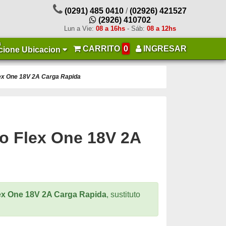
(0291) 485 0410
/
(02926) 421527
(2926) 410702
Lun a Vie:
08 a 16hs
- Sáb:
08 a 12hs
a
CARRITO
0
INGRESAR
cione Ubicacion
ex One 18V 2A Carga Rapida
o Flex One 18V 2A
ex One 18V 2A Carga Rapida
, sustituto