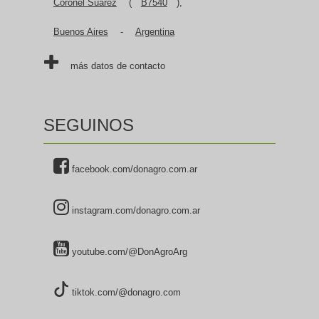
Coronel Suárez
(
B7540
),
Buenos Aires
-
Argentina
más datos de contacto
SEGUINOS
facebook.com/donagro.com.ar
instagram.com/donagro.com.ar
youtube.com/@DonAgroArg
tiktok.com/@donagro.com