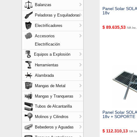
Balanzas
Panel Solar SO
18v
Peladoras y Esquiladoras
Electrificadores
$
89.635,53
IVA Inc.
Accesorios
Electrificación
Equipos a Explosión
Herramientas
Alambrada
Mangas de Metal
Mangas y Tranqueras
Tubos de Alcantarilla
Panel Solar SO
18v + SOPORTE
Molinos y Cilindros
Bebederos y Aguadas
$
112.310,13
IVA In