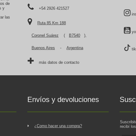
tos de
s y
+54 2926 421527
in
ar las
Ruta 85 Km 188
yo
Coronel Suárez
(
B7540
),
Buenos Aires
-
Argentina
ti
más datos de contacto
Envíos y devoluciones
Suscr
Suscribi
¿Como hacer una compra?
recibí lo