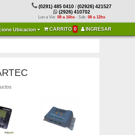
(0291) 485 0410
/
(02926) 421527
(2926) 410702
Lun a Vie:
08 a 16hs
- Sáb:
08 a 12hs
a
CARRITO
0
INGRESAR
cione Ubicacion
LARTEC
ductos