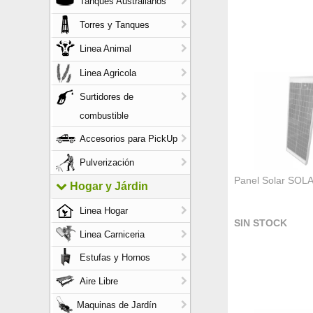
Tanques Australianos
Torres y Tanques
Linea Animal
Linea Agricola
Surtidores de
combustible
Accesorios para PickUp
Pulverización
Panel Solar SOL
Hogar y Járdin
Linea Hogar
SIN STOCK
Linea Carniceria
Estufas y Hornos
Aire Libre
Maquinas de Jardín