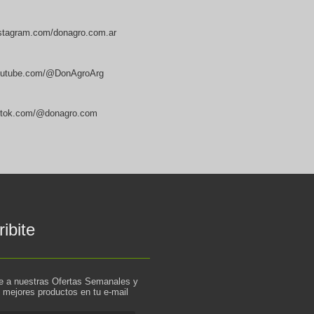
stagram.com/donagro.com.ar
utube.com/@DonAgroArg
ktok.com/@donagro.com
ibite
te a nuestras Ofertas Semanales y
s mejores productos en tu e-mail