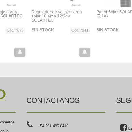
aje carga
Regulador de voltaje carga
Panel Solar SOLA
2v SOLARTEC
solar 10 amp 12/24v
(5.1A)
SOLARTEC
SIN STOCK
SIN STOCK
Cod. 7075
Cod. 7341
CONTACTANOS
SEG
commerce
+54 291 485 0410
fa
 en la