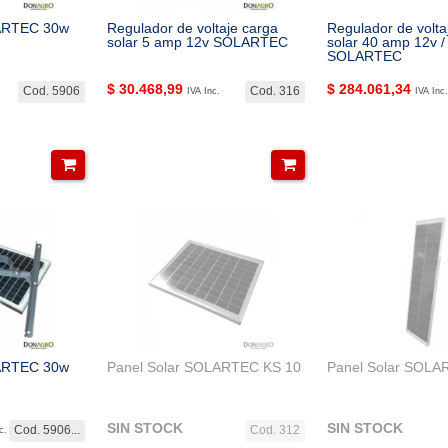
LARTEC 30w
Regulador de voltaje carga
Regulador de volta
solar 5 amp 12v SOLARTEC
solar 40 amp 12v /
SOLARTEC
$
30.468,99
$
284.061,34
Cod. 5906
Cod. 316
IVA Inc.
IVA Inc.
LARTEC 30w
Panel Solar SOLARTEC KS 10
Panel Solar SOLA
SIN STOCK
SIN STOCK
Cod. 5906...
Cod. 312
c.