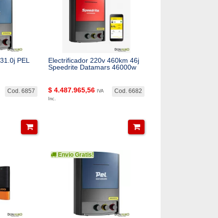
 31.0j PEL
Electrificador 220v 460km 46j
Speedrite Datamars 46000w
$
4.487.965,56
Cod. 6857
Cod. 6682
IVA
Inc.
Envio Gratis!