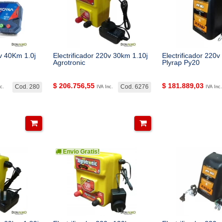
0v 40Km 1.0j
Electrificador 220v 30km 1.10j
Electrificador 220v
Agrotronic
Plyrap Py20
$
206.756,55
$
181.889,03
Cod. 280
Cod. 6276
c.
IVA Inc.
IVA Inc.
Envio Gratis!