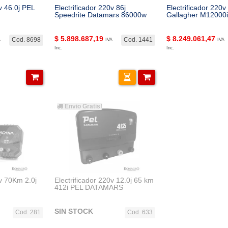
v 46.0j PEL
Electrificador 220v 86j
Electrificador 220v
Speedrite Datamars 86000w
Gallagher M12000i
$
5.898.687,19
$
8.249.061,47
Cod. 8698
Cod. 1441
A
IVA
IVA
Inc.
Inc.
Envio Gratis!
0v 70Km 2.0j
Electrificador 220v 12.0j 65 km
412i PEL DATAMARS
SIN STOCK
Cod. 281
Cod. 633