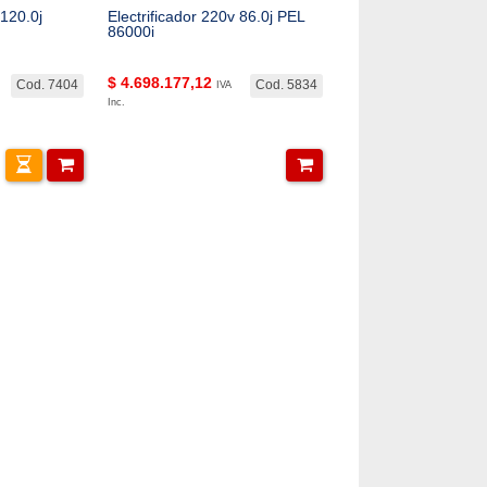
 120.0j
Electrificador 220v 86.0j PEL
86000i
$
4.698.177,12
Cod. 7404
Cod. 5834
IVA
Inc.