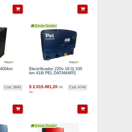
Envio Gratis!
v 400km
Electrificador 220v 18.0j 100
km 418i PEL DATAMARS
$
2.010.481,20
Cod. 3845
Cod. 4740
IVA
Inc.
Envio Gratis!