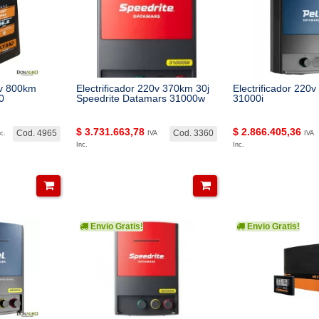
0v 800km
Electrificador 220v 370km 30j
Electrificador 220v
0
Speedrite Datamars 31000w
31000i
$
3.731.663,78
$
2.866.405,36
Cod. 4965
Cod. 3360
c.
IVA
IVA
Inc.
Inc.
Envio Gratis!
Envio Gratis!