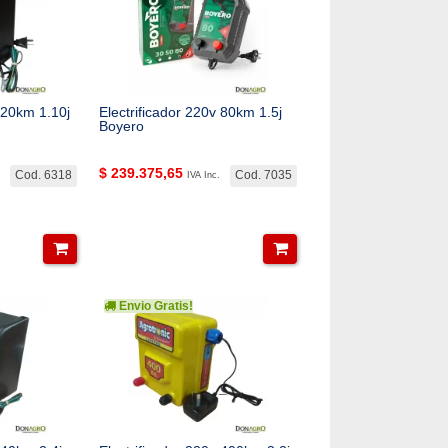
 20km 1.10j
Electrificador 220v 80km 1.5j
Boyero
$
239.375,65
Cod. 6318
Cod. 7035
IVA Inc.
Envio Gratis!