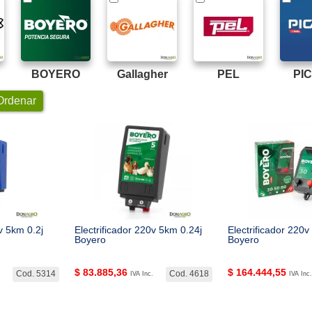
BOYERO
Gallagher
PEL
PI
rdenar
v 5km 0.2j
Electrificador 220v 5km 0.24j
Electrificador 220v
Boyero
Boyero
$
83.885,36
$
164.444,55
Cod. 5314
Cod. 4618
IVA Inc.
IVA Inc.