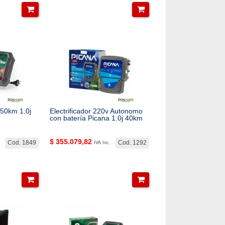
 50km 1.0j
Electrificador 220v Autonomo
con batería Picana 1.0j 40km
$
355.079,82
Cod. 1849
Cod. 1292
IVA Inc.