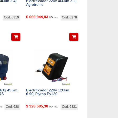
 40km 2.4j
Electrificador 220v 400km 3.2j
Agrotronic
$
669.944,93
Cod. 6319
Cod. 6278
IVA Inc.
 6.0j 45 km
Electrificador 220v 120km
RS
6.90j Plyrap Py120
$
328.585,38
Cod. 628
Cod. 6321
nc.
IVA Inc.