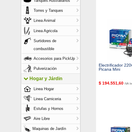
Tanques Australianos
Torres y Tanques
Linea Animal
Linea Agricola
Surtidores de
combustible
Accesorios para PickUp
Electrificador 22
Pulverización
Picana Mini
Hogar y Járdin
$
194.551,60
IVA In
Linea Hogar
Linea Carniceria
Estufas y Hornos
Aire Libre
Maquinas de Jardín