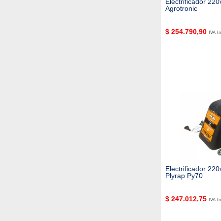
Electrificador 22
Agrotronic
$
254.790,90
IVA In
Electrificador 22
Plyrap Py70
$
247.012,75
IVA In