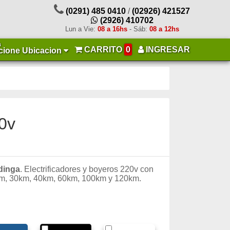
(0291) 485 0410
/
(02926) 421527
(2926) 410702
Lun a Vie:
08 a 16hs
- Sáb:
08 a 12hs
a
CARRITO
0
INGRESAR
cione Ubicacion
20v
dinga
. Electrificadores y boyeros 220v con
m, 30km, 40km, 60km, 100km y 120km.