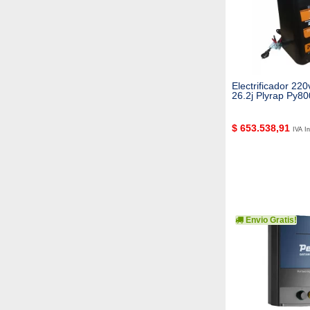
Electrificador 22
26.2j Plyrap Py80
$
653.538,91
IVA In
Envio Gratis!