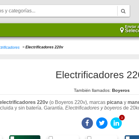
Enviar 
Selec
>
Electrificadores 220v
trificadores
Electrificadores 2
También llamados:
Boyeros
electrificadores 220v
(o Boyeros 220v), marcas
picana
y
man
ncluida y sin batería. Garantía.
Electrificadores y boyeros
de 20k
3