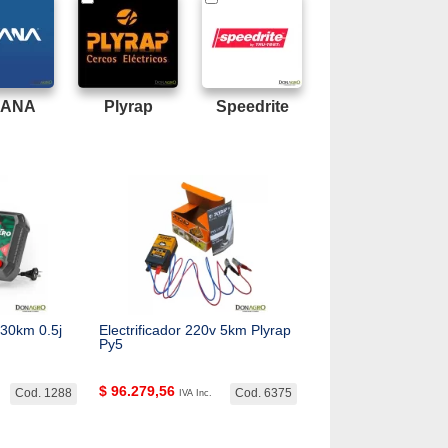
CANA
Plyrap
Speedrite
 30km 0.5j
Electrificador 220v 5km Plyrap
Py5
$
96.279,56
Cod. 1288
Cod. 6375
IVA Inc.