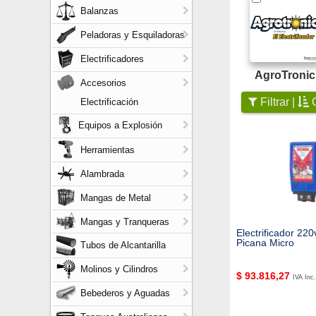
Balanzas
Peladoras y Esquiladoras
Electrificadores
AgroTronic
Accesorios
Filtrar |
O
Electrificación
Equipos a Explosión
Herramientas
Alambrada
Mangas de Metal
Mangas y Tranqueras
Electrificador 220
Picana Micro
Tubos de Alcantarilla
Molinos y Cilindros
$
93.816,27
IVA Inc.
Bebederos y Aguadas