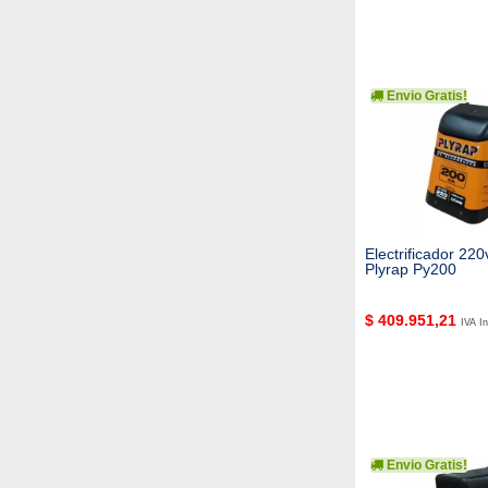
Envio Gratis!
Electrificador 22
Plyrap Py200
$
409.951,21
IVA In
Envio Gratis!