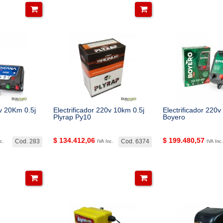
0v 20Km 0.5j
Electrificador 220v 10km 0.5j
Electrificador 220v
Plyrap Py10
Boyero
$
134.412,06
$
199.480,57
Cod. 283
Cod. 6374
c.
IVA Inc.
IVA Inc.