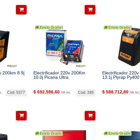
Envio Gratis!
Envio Gratis!
0v 200km 8.9j
Electrificador 220v 200Km
Electrificador 220
10.0j Picana Ultra
13.1j Plyrap Py400
$
692.596,60
$
588.712,80
Cod. 5377
Cod. 285
c.
IVA Inc.
IVA Inc.
Envio Gratis!
Envio Gratis!