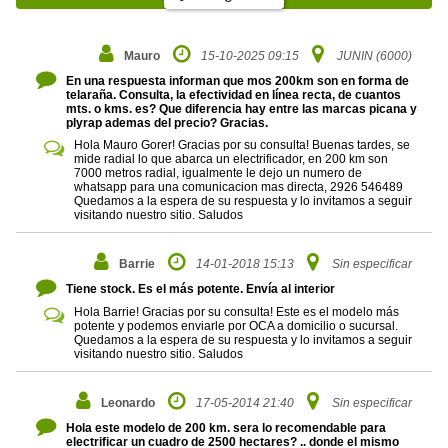
Mauro
15-10-2025 09:15
JUNIN (6000)
En una respuesta informan que mos 200km son en forma de
telaraña. Consulta, la efectividad en línea recta, de cuantos
mts. o kms. es? Que diferencia hay entre las marcas picana y
plyrap ademas del precio? Gracias.
Hola Mauro Gorer! Gracias por su consulta! Buenas tardes, se
mide radial lo que abarca un electrificador, en 200 km son
7000 metros radial, igualmente le dejo un numero de
whatsapp para una comunicacion mas directa, 2926 546489
Quedamos a la espera de su respuesta y lo invitamos a seguir
visitando nuestro sitio. Saludos
Barrie
14-01-2018 15:13
Sin especificar
Tiene stock. Es el más potente. Envía al interior
Hola Barrie! Gracias por su consulta! Este es el modelo más
potente y podemos enviarle por OCA a domicilio o sucursal.
Quedamos a la espera de su respuesta y lo invitamos a seguir
visitando nuestro sitio. Saludos
Leonardo
17-05-2014 21:40
Sin especificar
Hola este modelo de 200 km. sera lo recomendable para
electrificar un cuadro de 2500 hectares? .. donde el mismo