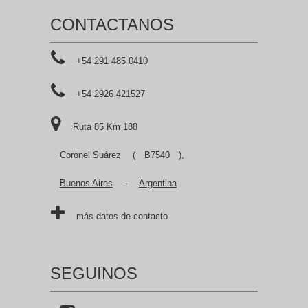
CONTACTANOS
+54 291 485 0410
+54 2926 421527
Ruta 85 Km 188
Coronel Suárez
(
B7540
),
Buenos Aires
-
Argentina
más datos de contacto
SEGUINOS