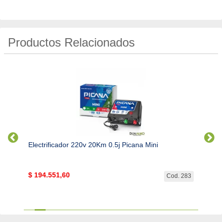
Productos Relacionados
Electrificador 220v 20Km 0.5j Picana Mini
Elect
$
194.551,60
$
297
. 6375
Cod. 283