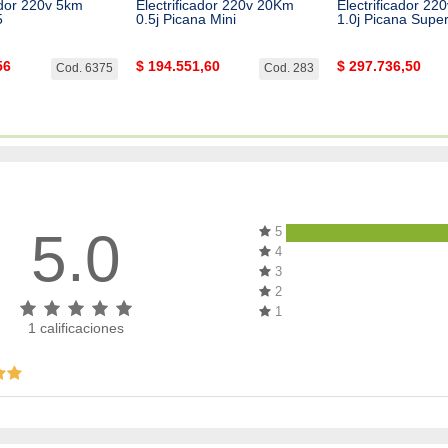
ador 220v 5km
Electrificador 220v 20Km
Electrificador 2
5
0.5j Picana Mini
1.0j Picana Supe
56
$
194.551,60
$
297.736,50
Cod. 6375
Cod. 283
5.0
5
4
3
2
1
1
calificaciones