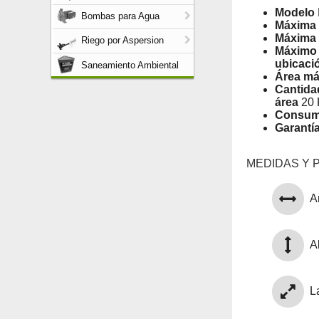
Modelo
Bombas para Agua
Máxima 
Máxima 
Riego por Aspersion
Máximo r
ubicaci
Saneamiento Ambiental
Área má
Cantida
área
20 
Consu
Garantí
MEDIDAS Y 
A
Al
L