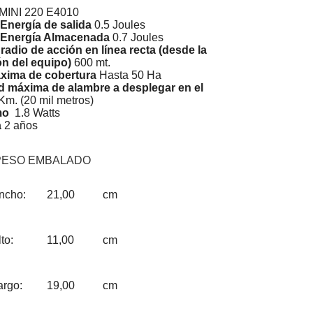
MINI 220 E4010
Energía de salida
0.5 Joules
Energía Almacenada
0.7 Joules
adio de acción en línea recta (desde la
ón del equipo)
600 mt.
xima de cobertura
Hasta 50 Ha
d máxima de alambre a desplegar en el
Km. (20 mil metros)
mo
1.8 Watts
a
2 años
PESO EMBALADO
ncho:
21,00
cm
to:
11,00
cm
argo:
19,00
cm