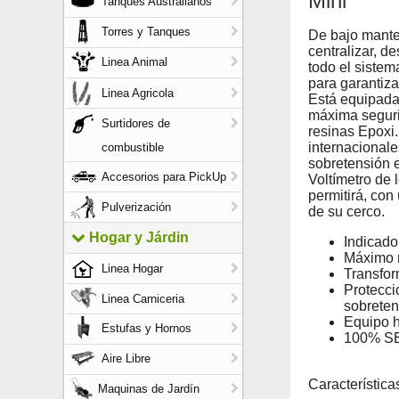
Mini
Tanques Australianos
Torres y Tanques
De bajo manten
centralizar, de
Linea Animal
todo el sistem
para garantiza
Linea Agricola
Está equipada
máxima seguri
Surtidores de
resinas Epoxi
internacionale
combustible
sobretensión e
Accesorios para PickUp
Voltímetro de 
permitirá, con
Pulverización
de su cerco.
Hogar y Járdin
Indicado
Máximo r
Linea Hogar
Transfor
Protecci
Linea Carniceria
sobrete
Equipo h
Estufas y Hornos
100% S
Aire Libre
Característica
Maquinas de Jardín