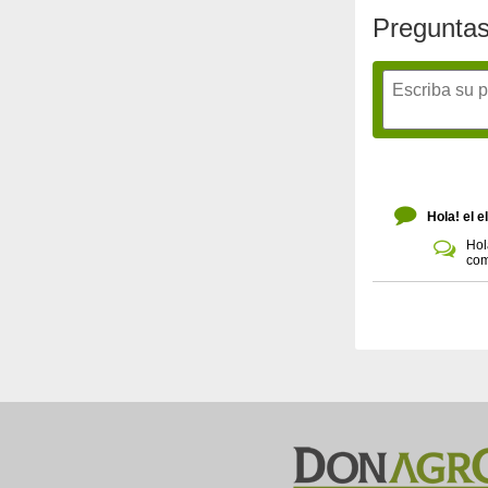
Preguntas
Hola! el e
Hol
com