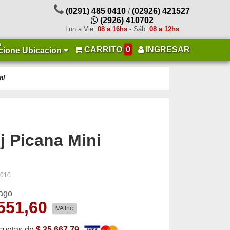
(0291) 485 0410
/
(02926) 421527
(2926) 410702
Lun a Vie:
08 a 16hs
- Sáb:
08 a 12hs
a
CARRITO
0
INGRESAR
cione Ubicacion
ni
j Picana Mini
4010
pago
551,60
IVA Inc.
cuotas de
$ 35.667,79