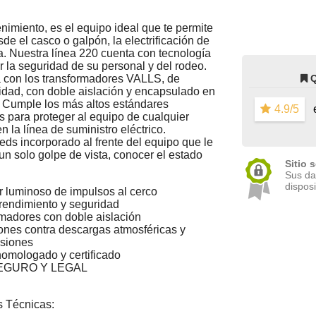
imiento, es el equipo ideal que te permite
sde el casco o galpón, la electrificación de
a. Nuestra línea 220 cuenta con tecnología
r la seguridad de su personal y del rodeo.
 con los transformadores VALLS, de
dad, con doble aislación y encapsulado en
. Cumple los más altos estándares
4.9/5
e
s para proteger al equipo de cualquier
n la línea de suministro eléctrico.
leds incorporado al frente del equipo que le
 un solo golpe de vista, conocer el estado
Sitio 
Sus da
disposi
r luminoso de impulsos al cerco
endimiento y seguridad
madores con doble aislación
ones contra descargas atmosféricas y
nsiones
omologado y certificado
EGURO Y LEGAL
s Técnicas: