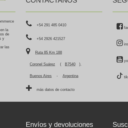
CONTACTANOS
SEG
commerce
+54 291 485 0410
fa
 en la
tos de
s y
+54 2926 421527
in
ar las
Ruta 85 Km 188
yo
Coronel Suárez
(
B7540
),
Buenos Aires
-
Argentina
ti
más datos de contacto
Envíos y devoluciones
Suscr