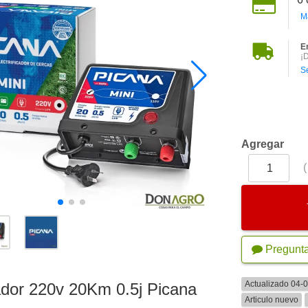
M
E
¡
S
Agregar
Pregunt
Actualizado 04-
cador 220v 20Km 0.5j Picana
Articulo nuevo