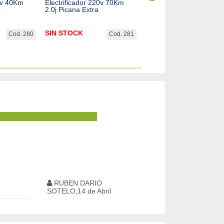
20v 40Km
Electrificador 220v 70Km
Electrificador 220v 200
r
2.0j Picana Extra
10.0j Picana Ultra
SIN STOCK
$
692.596,60
Cod. 280
Cod. 281
Cod.
RUBEN DARIO
SOTELO,14 de Abril