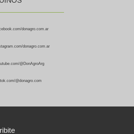
UINOS
cebook.com/donagro.com.ar
stagram.com/donagro.com.ar
utube.com/@DonAgroArg
ktok.com/@donagro.com
ibite