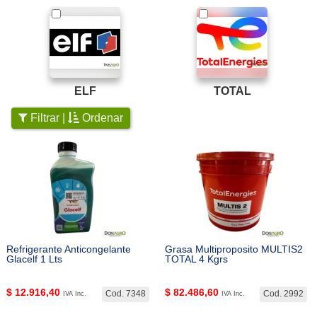
ELF
TOTAL
Filtrar |
Ordenar
Refrigerante Anticongelante
Grasa Multiproposito MULTIS2
Glacelf 1 Lts
TOTAL 4 Kgrs
$
12.916,40
$
82.486,60
Cod. 7348
Cod. 2992
IVA Inc.
IVA Inc.