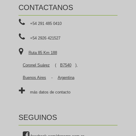
CONTACTANOS
+54 291 485 0410
+54 2926 421527
Ruta 85 Km 188
Coronel Suárez
(
B7540
),
Buenos Aires
-
Argentina
más datos de contacto
SEGUINOS