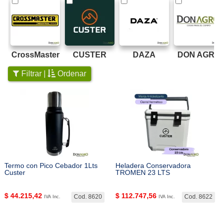
CrossMaster
CUSTER
DAZA
DON AGRO
Filtrar |
Ordenar
Termo con Pico Cebador 1Lts
Heladera Conservadora
Custer
TROMEN 23 LTS
$
44.215,42
$
112.747,56
Cod. 8620
Cod. 8622
IVA Inc.
IVA Inc.