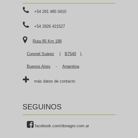
+54 291 485 0410
+54 2926 421527
Ruta 85 Km 188
Coronel Suárez
(
B7540
),
Buenos Aires
-
Argentina
más datos de contacto
SEGUINOS
facebook.com/donagro.com.ar