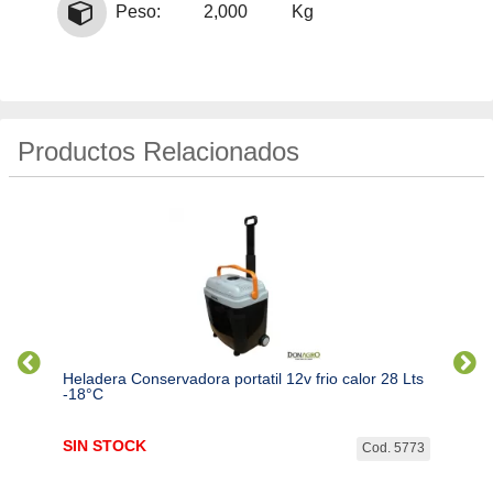
Peso:
2,000
Kg
Productos Relacionados
Heladera Conservadora portatil 12v frio calor 28 Lts
Helad
-18°C
SIN STOCK
$
143
. 8620
Cod. 5773