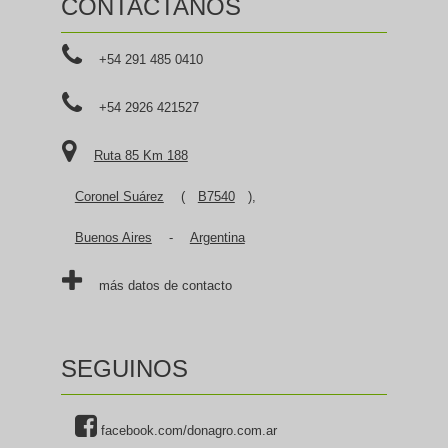
CONTACTANOS
+54 291 485 0410
+54 2926 421527
Ruta 85 Km 188
Coronel Suárez
(
B7540
),
Buenos Aires
-
Argentina
más datos de contacto
SEGUINOS
facebook.com/donagro.com.ar