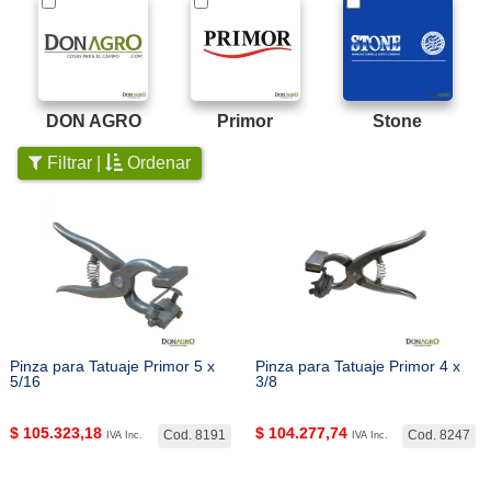
DON AGRO
Primor
Stone
Filtrar |
Ordenar
Pinza para Tatuaje Primor 5 x
Pinza para Tatuaje Primor 4 x
5/16
3/8
$
105.323,18
$
104.277,74
Cod. 8191
Cod. 8247
IVA Inc.
IVA Inc.