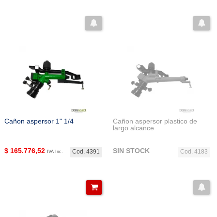
Cañon aspersor 1" 1/4
Cañon aspersor plastico de
largo alcance
$
165.776,52
SIN STOCK
Cod. 4391
Cod. 4183
IVA Inc.