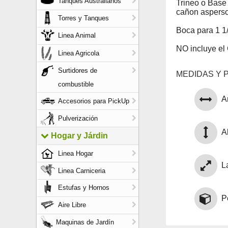
Tanques Australianos
Trineo o Base
cañon asperso
Torres y Tanques
Boca para 1 1
Linea Animal
NO incluye el
Linea Agricola
Surtidores de
MEDIDAS Y 
combustible
A
Accesorios para PickUp
Pulverización
Al
Hogar y Járdin
Linea Hogar
L
Linea Carniceria
Estufas y Hornos
P
Aire Libre
Maquinas de Jardín