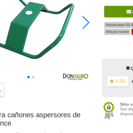
Actualizado 05-
Articulo nuevo
4.9/5
e
Sitio 
Sus da
ra cañones aspersores de
disposi
ance