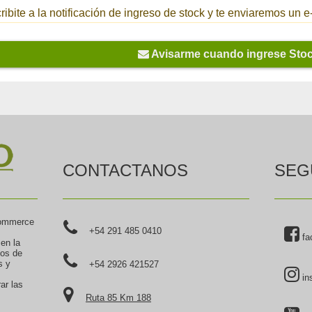
ribite a la notificación de ingreso de stock y te enviaremos un
Avisarme cuando ingrese Sto
CONTACTANOS
SEG
commerce
+54 291 485 0410
fa
 en la
tos de
s y
+54 2926 421527
in
ar las
Ruta 85 Km 188