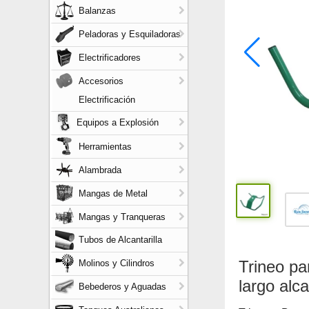
Balanzas
Peladoras y Esquiladoras
Electrificadores
Accesorios
Electrificación
Equipos a Explosión
Herramientas
Alambrada
Mangas de Metal
Mangas y Tranqueras
Tubos de Alcantarilla
Trineo pa
Molinos y Cilindros
largo alc
Bebederos y Aguadas