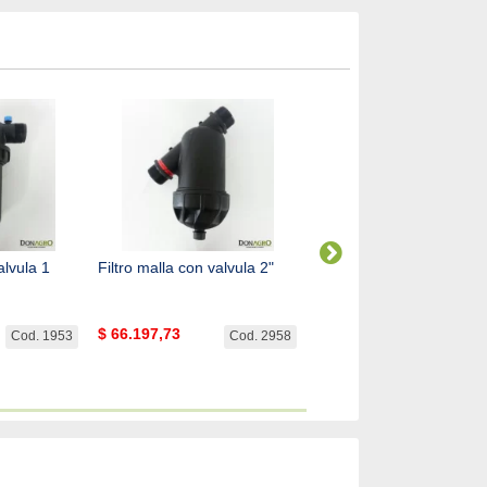
alvula 1
Filtro malla con valvula 2"
Aspersor de Riego Rotor
Hunter i25
$
66.197,73
$
102.014,87
Cod. 1953
Cod. 2958
Cod. 