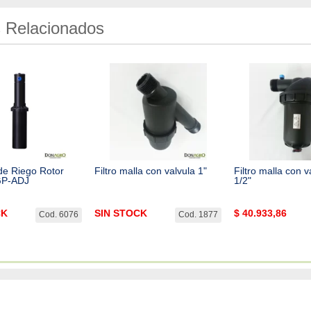
 Relacionados
de Riego Rotor
Filtro malla con valvula 1"
Filtro malla con v
GP-ADJ
1/2"
CK
SIN STOCK
$
40.933,86
Cod. 6076
Cod. 1877