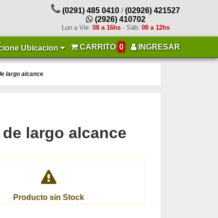
(0291) 485 0410
/
(02926) 421527
(2926) 410702
Lun a Vie:
08 a 16hs
- Sáb:
08 a 12hs
a
CARRITO
0
INGRESAR
cione Ubicacion
e largo alcance
 de largo alcance
Producto sin Stock