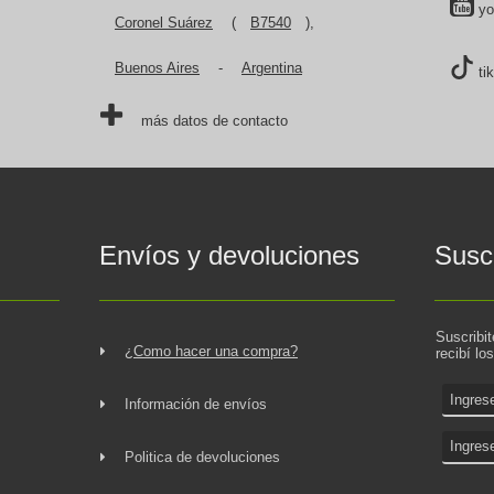
yo
Coronel Suárez
(
B7540
),
Buenos Aires
-
Argentina
ti
más datos de contacto
Envíos y devoluciones
Suscr
Suscribi
¿Como hacer una compra?
recibí lo
Información de envíos
Politica de devoluciones