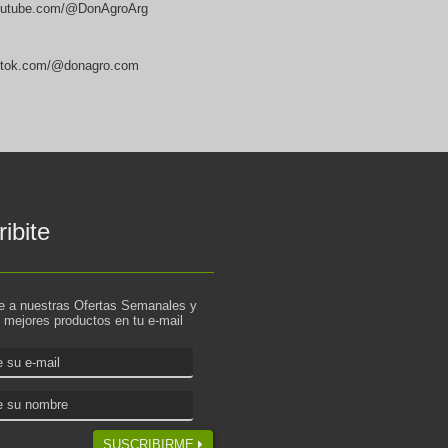
utube.com/@DonAgroArg
ktok.com/@donagro.com
ibite
te a nuestras Ofertas Semanales y
s mejores productos en tu e-mail
SUSCRIBIRME