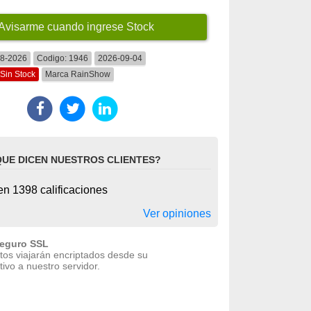
Avisarme cuando ingrese Stock
08-2026
Codigo:
1946
2026-09-04
Sin Stock
Marca
RainShow
QUE DICEN NUESTROS CLIENTES?
n 1398 calificaciones
Ver opiniones
seguro SSL
tos viajarán encriptados desde su
tivo a nuestro servidor.