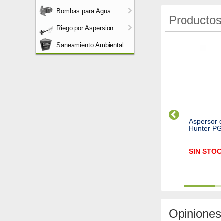
Bombas para Agua
Productos
Riego por Aspersion
Saneamiento Ambiental
teros Autocompensados
Difusor PSU02 HUNTER
Aspersor 
ts/h
completo
Hunter P
N STOCK
$
6.076,12
SIN STO
Cod. 2700
Cod. 2545
Opiniones