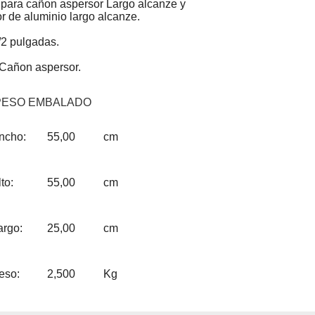
 para cañon aspersor Largo alcanze y
r de aluminio largo alcanze.
/2 pulgadas.
 Cañon aspersor.
PESO EMBALADO
ncho:
55,00
cm
to:
55,00
cm
argo:
25,00
cm
eso:
2,500
Kg