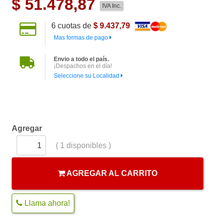
$
51.478,87
IVA Inc.
6
cuotas de
$ 9.437,79
Mas formas de pago
Envio a todo el país.
¡Despachos en el día!
Seleccione su Localidad
Agregar
(
1
disponibles )
AGREGAR AL CARRITO
Llama ahora!