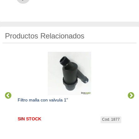
Productos Relacionados
Filtro malla con valvula 1"
Filtro
SIN STOCK
$
40.
. 6076
Cod. 1877