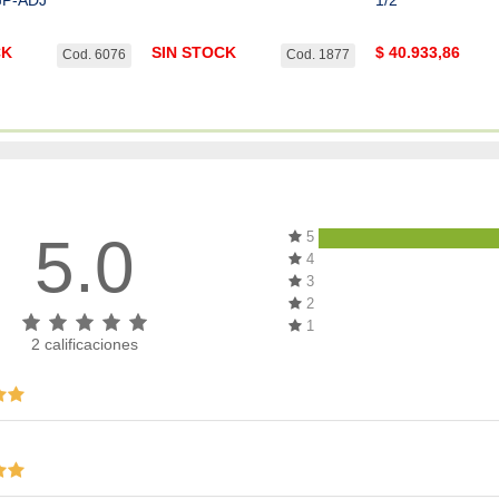
CK
SIN STOCK
$
40.933,86
Cod. 6076
Cod. 1877
5.0
5
4
3
2
1
2
calificaciones