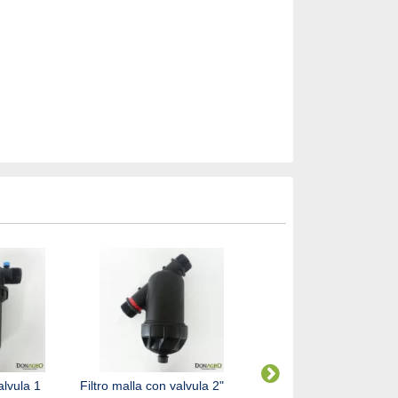
alvula 1
Filtro malla con valvula 2"
Aspersor de Riego Rotor
Hunter i25