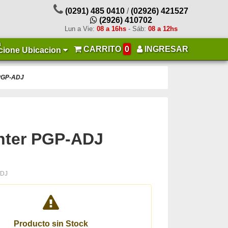
(0291) 485 0410
/
(02926) 421527
(2926) 410702
Lun a Vie:
08 a 16hs
- Sáb:
08 a 12hs
a
CARRITO
0
INGRESAR
cione Ubicacion
 PGP-ADJ
nter PGP-ADJ
ADJ
Producto sin Stock