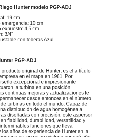
 Riego Hunter modelo PGP-ADJ
al:
19 cm
e emergencia:
10 cm
 expuesto:
4,5 cm
n:
3/4
"
justable con toberas Azul
Hunter PGP-ADJ
producto original de Hunter; es el artículo
a empresa en el mapa en 1981. Por
diseño excepcional e impresionante
tuaron la turbina en una posición
as continuas mejoras y actualizaciones le
 permanecer desde entonces en el número
 de turbinas en todo el mundo. Capaz de
una distribución de agua homogénea a
ras diseñadas con precisión, este aspersor
en fiabilidad, durabilidad, versatilidad y
 interminables funciones que lleva
 los años de experiencia de Hunter en la
engranajes, no es un misterio por qué año