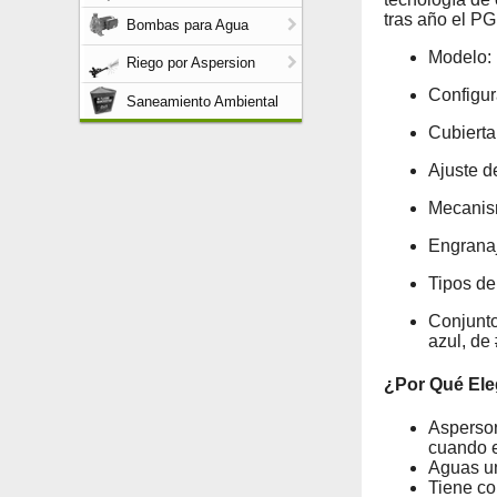
tras año el PG
Bombas para Agua
Modelo:
Riego por Aspersion
Configur
Saneamiento Ambiental
Cubierta
Ajuste de
Mecanism
Engranaj
Tipos de 
Conjunto
azul, de
¿Por Qué Ele
Aspersor
cuando e
Aguas un
Tiene con