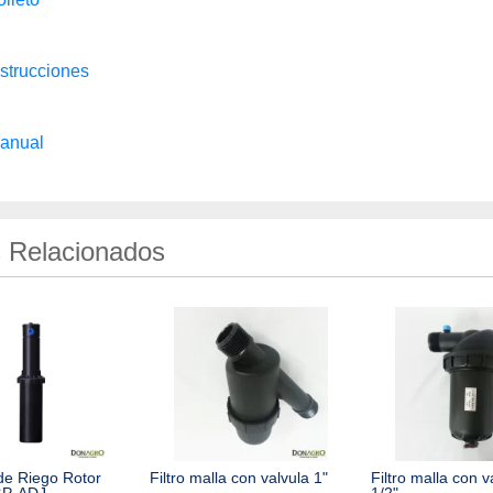
nstrucciones
anual
 Relacionados
de Riego Rotor
Filtro malla con valvula 1"
Filtro malla con v
GP-ADJ
1/2"