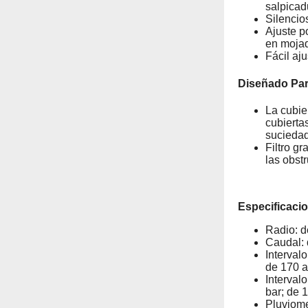
salpicad
Silencio
Ajuste po
en moja
Fácil aj
Diseñado Par
La cubie
cubierta
sucieda
Filtro g
las obst
Especificaci
Radio: d
Caudal: 
Interval
de 170 
Interval
bar; de 
Pluviome