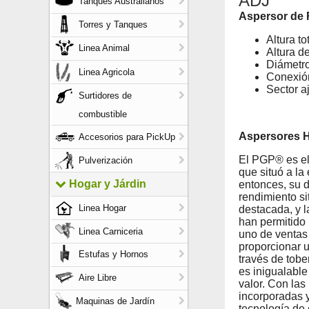
ADJ
Tanques Australianos
Aspersor de
Torres y Tanques
Altura tot
Linea Animal
Altura d
Diámetro
Linea Agricola
Conexió
Sector a
Surtidores de
combustible
Aspersores 
Accesorios para PickUp
El PGP® es el 
Pulverización
que situó a l
Hogar y Járdin
entonces, su 
rendimiento si
Linea Hogar
destacada, y l
han permitido
Linea Carniceria
uno de ventas
proporcionar 
Estufas y Hornos
través de tobe
es inigualable 
Aire Libre
valor. Con las
incorporadas y
Maquinas de Jardín
tecnología de 