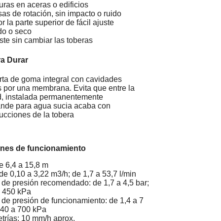
uras en aceras o edificios
sas de rotación, sin impacto o ruido
r la parte superior de fácil ajuste
do o seco
uste sin cambiar las toberas
a Durar
rta de goma integral con cavidades
s por una membrana. Evita que entre la
d, instalada permanentemente
rande para agua sucia acaba con
rucciones de la tobera
ones de funcionamiento
e 6,4 a 15,8 m
de 0,10 a 3,22 m3/h; de 1,7 a 53,7 l/min
o de presión recomendado: de 1,7 a 4,5 bar;
a 450 kPa
o de presión de funcionamiento: de 1,4 a 7
140 a 700 kPa
trías: 10 mm/h aprox.