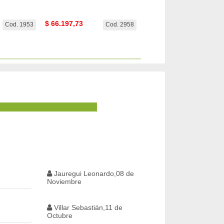
$
66.197,73
$
102.014,87
Cod. 1953
Cod. 2958
Cod. 
Jauregui Leonardo,08 de
Noviembre
Villar Sebastián,11 de
Octubre