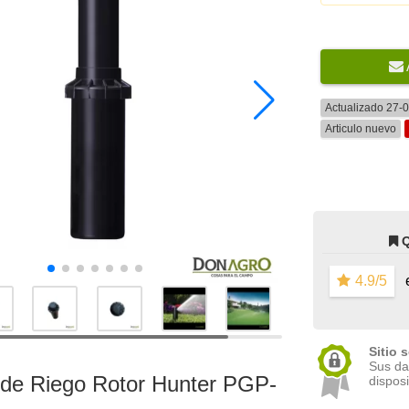
Actualizado 27-
Articulo nuevo
4.9/5
e
Sitio 
Sus da
 de Riego Rotor Hunter PGP-
disposi