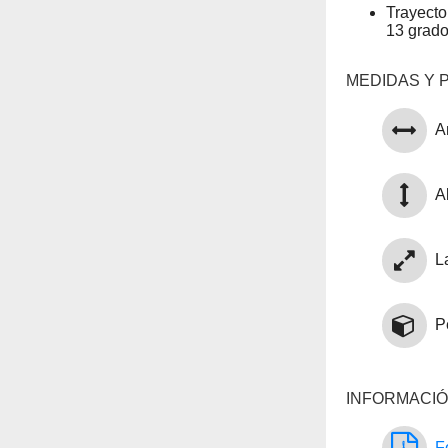
Trayecto
13 grad
MEDIDAS Y 
A
Al
L
P
INFORMACIÓ
F