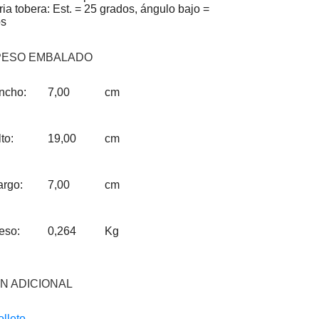
ria tobera: Est. = 25 grados, ángulo bajo =
os
PESO EMBALADO
ncho:
7,00
cm
to:
19,00
cm
argo:
7,00
cm
eso:
0,264
Kg
N ADICIONAL
olleto