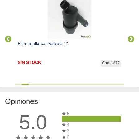
Filtro malla con valvula 1"
Filtro
SIN STOCK
$
40.
. 6076
Cod. 1877
Opiniones
5.0
5
4
3
2