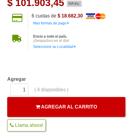
$
101.903,45
IVA Inc.
6
cuotas de
$ 18.682,30
Mas formas de pago
Envio a todo el país.
¡Despachos en el día!
Seleccione su Localidad
Agregar
(
4
disponibles )
AGREGAR AL CARRITO
Llama ahora!