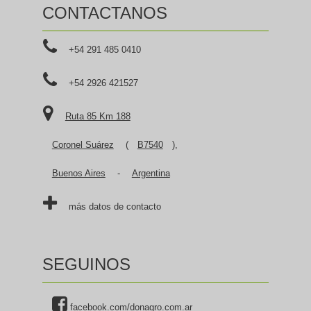
CONTACTANOS
+54 291 485 0410
+54 2926 421527
Ruta 85 Km 188
Coronel Suárez
(
B7540
),
Buenos Aires
-
Argentina
más datos de contacto
SEGUINOS
facebook.com/donagro.com.ar