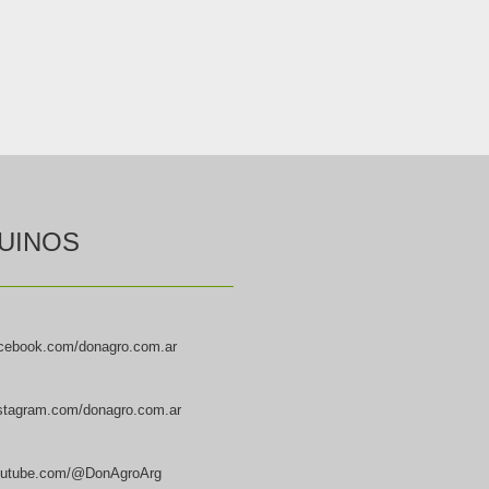
UINOS
cebook.com/donagro.com.ar
stagram.com/donagro.com.ar
utube.com/@DonAgroArg