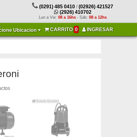
(0291) 485 0410
/
(02926) 421527
(2926) 410702
Lun a Vie:
08 a 16hs
- Sáb:
08 a 12hs
a
CARRITO
0
INGRESAR
cione Ubicacion
eroni
uctos
Envio Gratis!