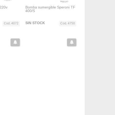
 220v
Bomba sumergible Speroni TF
400/S
SIN STOCK
Cod. 4072
Cod. 4750