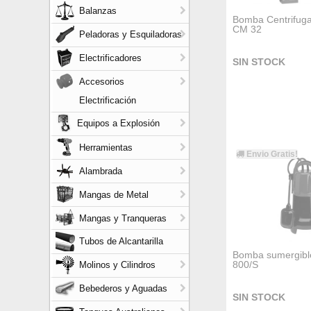
Balanzas
Bomba Centrifug
CM 32
Peladoras y Esquiladoras
Electrificadores
SIN STOCK
Accesorios
Electrificación
Equipos a Explosión
Herramientas
Envio Gratis!
Alambrada
Mangas de Metal
Mangas y Tranqueras
Tubos de Alcantarilla
Bomba sumergibl
800/S
Molinos y Cilindros
Bebederos y Aguadas
SIN STOCK