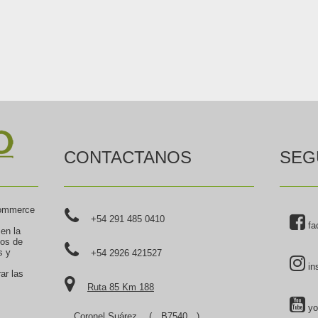
CONTACTANOS
SEG
commerce
+54 291 485 0410
fa
 en la
tos de
s y
+54 2926 421527
in
ar las
Ruta 85 Km 188
yo
Coronel Suárez
(
B7540
),