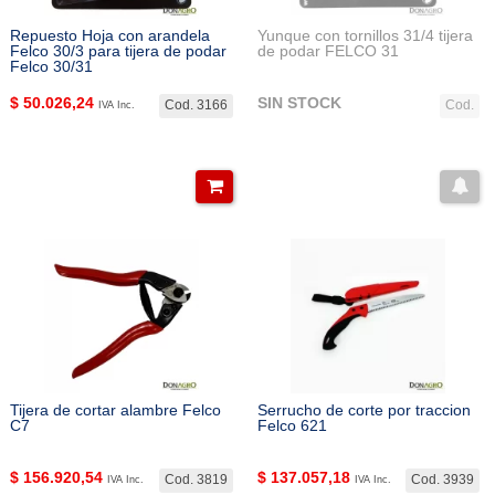
Repuesto Hoja con arandela
Yunque con tornillos 31/4 tijera
Felco 30/3 para tijera de podar
de podar FELCO 31
Felco 30/31
$
50.026,24
SIN STOCK
Cod. 3166
Cod.
IVA Inc.
Tijera de cortar alambre Felco
Serrucho de corte por traccion
C7
Felco 621
$
156.920,54
$
137.057,18
Cod. 3819
Cod. 3939
IVA Inc.
IVA Inc.