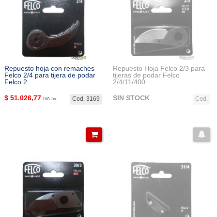
Repuesto hoja con remaches
Repuesto Hoja Felco 2/3 para
Felco 2/4 para tijera de podar
tijeras de podar Felco
Felco 2
2/4/11/400
$
51.026,77
SIN STOCK
Cod. 3169
Cod.
IVA Inc.