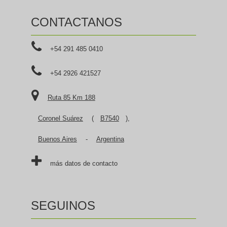
CONTACTANOS
+54 291 485 0410
+54 2926 421527
Ruta 85 Km 188
Coronel Suárez
(
B7540
),
Buenos Aires
-
Argentina
más datos de contacto
SEGUINOS