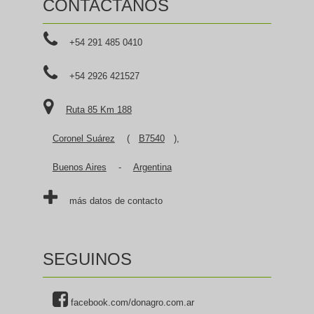
CONTACTANOS
+54 291 485 0410
+54 2926 421527
Ruta 85 Km 188
Coronel Suárez
(
B7540
),
Buenos Aires
-
Argentina
más datos de contacto
SEGUINOS
facebook.com/donagro.com.ar