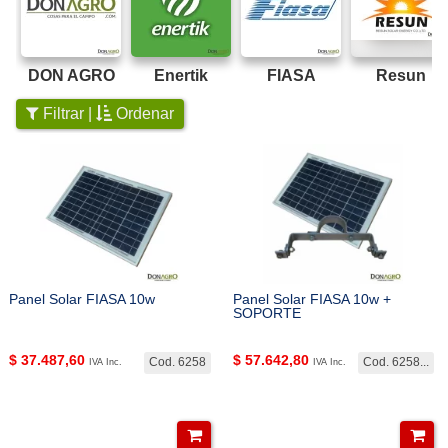
DON AGRO
Enertik
FIASA
Resun
Filtrar |
Ordenar
Panel Solar FIASA 10w
Panel Solar FIASA 10w +
SOPORTE
$
37.487,60
$
57.642,80
Cod. 6258
Cod. 6258...
IVA Inc.
IVA Inc.