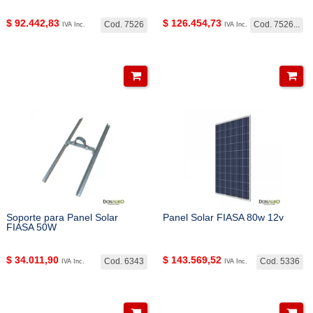
$
92.442,83
$
126.454,73
Cod. 7526
Cod. 7526...
IVA Inc.
IVA Inc.
Soporte para Panel Solar
Panel Solar FIASA 80w 12v
FIASA 50W
$
34.011,90
$
143.569,52
Cod. 6343
Cod. 5336
IVA Inc.
IVA Inc.