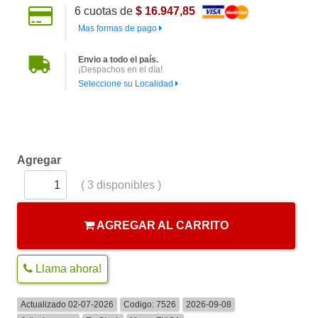
6
cuotas de
$ 16.947,85
Mas formas de pago
Envio a todo el país.
¡Despachos en el día!
Seleccione su Localidad
Agregar
(
3
disponibles )
AGREGAR AL CARRITO
Llama ahora!
Actualizado 02-07-2026
Codigo:
7526
2026-09-08