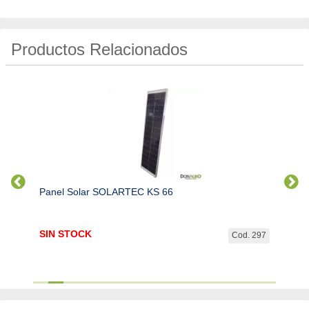
Productos Relacionados
Panel Solar SOLARTEC KS 66
Panel
SIN STOCK
SIN 
d. 312
Cod. 297