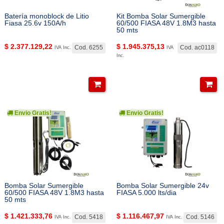
Batería monoblock de Litio
Kit Bomba Solar Sumergible
Fiasa 25.6v 150A/h
60/500 FIASA 48V 1.8M3 hasta
50 mts
$
2.377.129,22
$
1.945.375,13
Cod. 6255
Cod. ac0118
IVA Inc.
IVA
Inc.
Envio Gratis!
Envio Gratis!
Bomba Solar Sumergible
Bomba Solar Sumergible 24v
60/500 FIASA 48V 1.8M3 hasta
FIASA 5.000 lts/dia
50 mts
$
1.421.333,76
$
1.116.467,97
Cod. 5418
Cod. 5146
IVA Inc.
IVA Inc.