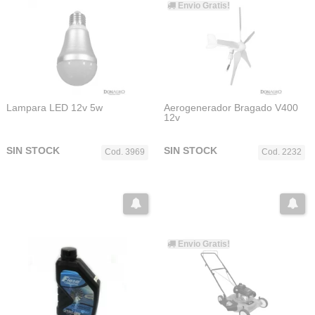
Envio Gratis!
Lampara LED 12v 5w
Aerogenerador Bragado V400
12v
SIN STOCK
SIN STOCK
Cod. 3969
Cod. 2232
Envio Gratis!