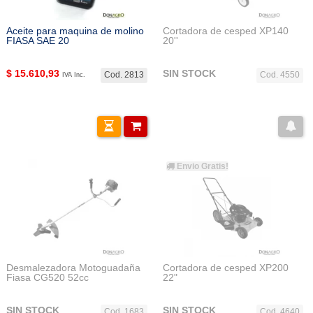
Aceite para maquina de molino
Cortadora de cesped XP140
FIASA SAE 20
20''
$
15.610,93
SIN STOCK
Cod. 2813
Cod. 4550
IVA Inc.
Envio Gratis!
Desmalezadora Motoguadaña
Cortadora de cesped XP200
Fiasa CG520 52cc
22"
SIN STOCK
SIN STOCK
Cod. 1683
Cod. 4640