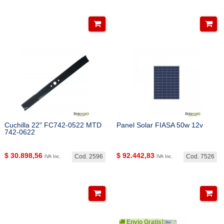
Cuchilla 22" FC742-0522 MTD
Panel Solar FIASA 50w 12v
742-0622
$
30.898,56
$
92.442,83
Cod. 2596
Cod. 7526
IVA Inc.
IVA Inc.
Envio Gratis!