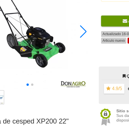
Actualizado 16-
Articulo nuevo
4.9/5
e
Sitio 
Sus da
a de cesped XP200 22"
disposi