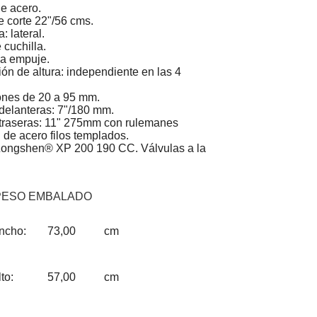
e acero.
 corte 22"/56 cms.
: lateral.
 cuchilla.
 a empuje.
ón de altura: independiente en las 4
ones de 20 a 95 mm.
elanteras: 7"/180 mm.
traseras: 11" 275mm con rulemanes
: de acero filos templados.
ongshen® XP 200 190 CC. Válvulas a la
PESO EMBALADO
ncho:
73,00
cm
to:
57,00
cm