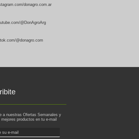
stagram.com/donagro.com.ar
utube.com/@DonAgroArg
ktok.com/@donagro.com
ibite
te a nuestras Ofertas Semanales y
s mejores productos en tu e-mail