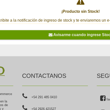
¡Producto sin Stock!
ribite a la notificación de ingreso de stock y te enviaremos un
Avisarme cuando ingrese Sto
CONTACTANOS
SEG
commerce
+54 291 485 0410
fa
 en la
tos de
s y
+54 2926 421527