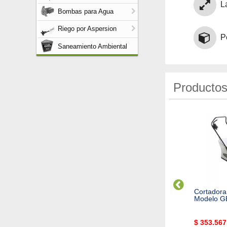
L
Bombas para Agua
Riego por Aspersion
P
Saneamiento Ambiental
Productos
Envio Gratis!
Envio Gratis!
rtadora de Cesped Oleo-
Cortadora de cesped XP140
Cortadora
c 20" 13HP 196cc
20''
Modelo G
N STOCK
SIN STOCK
$
353.567
Cod. 1317
Cod. 4550