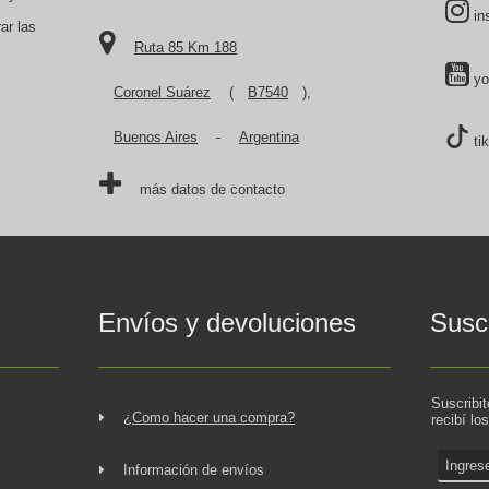
in
ar las
Ruta 85 Km 188
yo
Coronel Suárez
(
B7540
),
Buenos Aires
-
Argentina
ti
más datos de contacto
Envíos y devoluciones
Suscr
Suscribi
¿Como hacer una compra?
recibí lo
Información de envíos