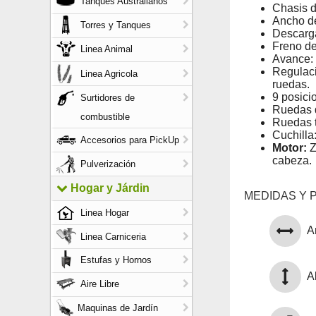
Tanques Australianos
Chasis d
Ancho de
Torres y Tanques
Descarga
Freno de
Linea Animal
Avance:
Regulaci
Linea Agricola
ruedas.
9 posici
Surtidores de
Ruedas d
combustible
Ruedas 
Cuchilla
Accesorios para PickUp
Motor:
Z
cabeza.
Pulverización
Hogar y Járdin
MEDIDAS Y 
Linea Hogar
A
Linea Carniceria
Estufas y Hornos
Al
Aire Libre
Maquinas de Jardín