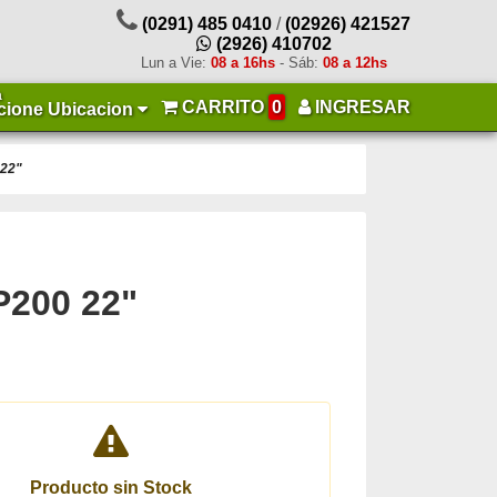
(0291) 485 0410
/
(02926) 421527
(2926) 410702
Lun a Vie:
08 a 16hs
- Sáb:
08 a 12hs
a
CARRITO
0
INGRESAR
cione Ubicacion
 22"
P200 22"
Producto sin Stock