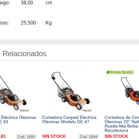
argo:
38,00
cm
eso:
25,500
Kg
 Relacionados
Envio Gratis!
 Eléctrica Oleomac
Cortadora Cesped Electrica
Cortadora de Ce
E 43
Oleomac Modelo GE 47
Oleomac 20'' Naf
Rueda Alta Bolsa
Recolectora
,81
SIN STOCK
SIN STOCK
Cod. 1695
Cod. 1694