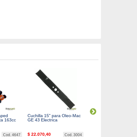
sped
Cuchilla 15" para Oleo-Mac
Soporte Motor para maq
ta 163cc
GE 43 Electrica
Corta Cesped Oleo Mac
43/45/47
$
22.070,40
$
19.992,47
Cod. 4647
Cod. 3004
Cod. 