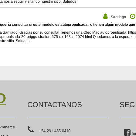
itamos a seguir visitando nuestro sitio. Saludos
Santiago
 quería consultar si este modelo es autopropulsada.. o tienen algún modelo que 
a Santiago! Gracias por su consulta! Tenemos una Oleo Mac autopropulsada: http
opropulsada-20-briggs-stratton-675-ex-163cc-2074.html Quedamos a la espera de su
stro sitio. Saludos
CONTACTANOS
SEG
commerce
+54 291 485 0410
fa