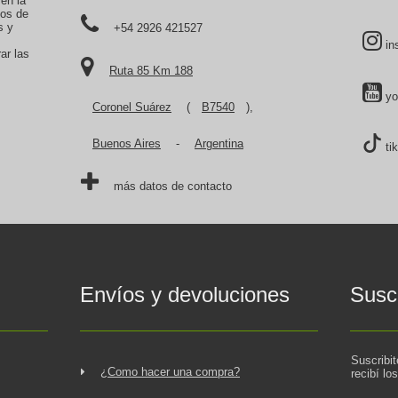
 en la
tos de
s y
+54 2926 421527
in
ar las
Ruta 85 Km 188
yo
Coronel Suárez
(
B7540
),
Buenos Aires
-
Argentina
ti
más datos de contacto
Envíos y devoluciones
Suscr
Suscribi
¿Como hacer una compra?
recibí lo