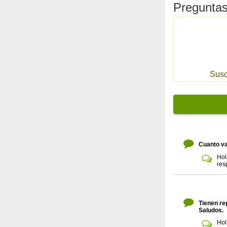
Preguntas
Susc
Cuanto va
Hol
res
Tienen re
Saludos.
Hol