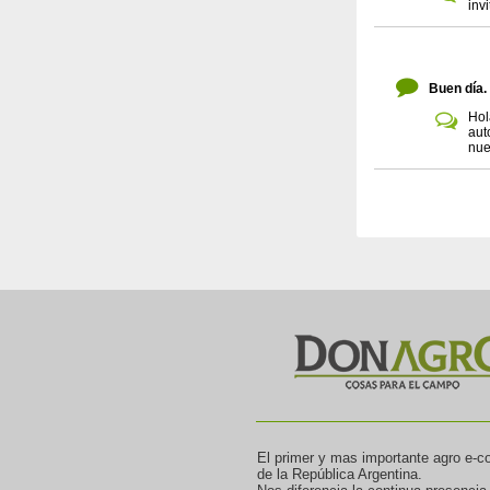
inv
Buen día.
Hol
aut
nue
El primer y mas importante agro e-
de la República Argentina.