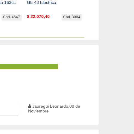
ta 163cc
GE 43 Electrica
Corta Cesped Oleo Mac
43/45/47
$
22.070,40
$
19.992,47
Cod. 4647
Cod. 3004
Cod. 
Jauregui Leonardo,08 de
Noviembre