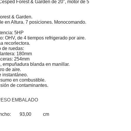
Cesped Forest & Garden de 20", motor de 5
orest & Garden.
e en Altura. 7 posiciones. Monocomando.
tencia: 5HP
o: OHV, de 4 tiempos refrigerado por aire.
a recorlectora.
 de ruedas:
lantera: 180mm
aceras: 254mm
p, empuñadura blanda en manillar.
tro de aire.
 instantáneo.
nsumo en combustible.
sión de contaminantes.
PESO EMBALADO
ncho:
93,00
cm