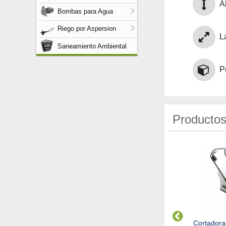
Al
Bombas para Agua
Riego por Aspersion
L
Saneamiento Ambiental
P
Productos
Envio Gratis!
Envio Gratis!
rtadora de Cesped Oleo-
Cortadora de cesped XP140
Cortadora