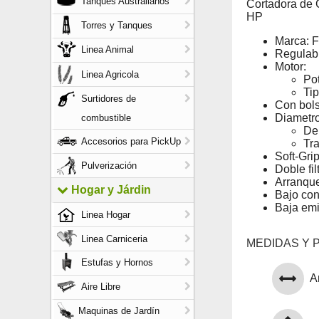
Tanques Australianos
Cortadora de 
HP
Torres y Tanques
Marca: F
Linea Animal
Regulabl
Motor:
Linea Agricola
Po
Tip
Surtidores de
Con bols
Diametro
combustible
De
Accesorios para PickUp
Tr
Soft-Gri
Pulverización
Doble fil
Arranque
Hogar y Járdin
Bajo co
Baja emi
Linea Hogar
Linea Carniceria
MEDIDAS Y 
Estufas y Hornos
A
Aire Libre
Maquinas de Jardín