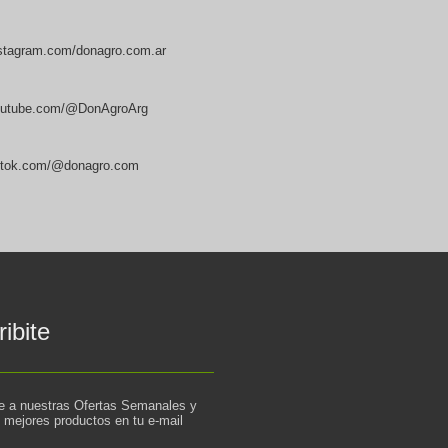
stagram.com/donagro.com.ar
utube.com/@DonAgroArg
ktok.com/@donagro.com
ibite
te a nuestras Ofertas Semanales y
s mejores productos en tu e-mail