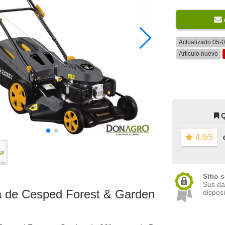
Actualizado 05-
Articulo nuevo
4.9/5
e
Sitio 
Sus da
a de Cesped Forest & Garden
disposi