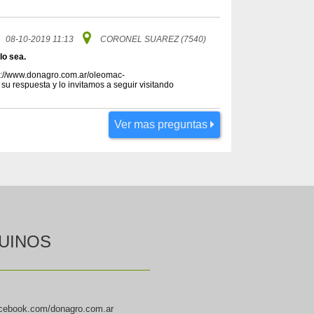
08-10-2019 11:13
CORONEL SUAREZ (7540)
lo sea.
s://www.donagro.com.ar/oleomac-
 respuesta y lo invitamos a seguir visitando
Ver mas preguntas
UINOS
cebook.com/donagro.com.ar