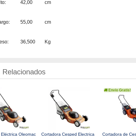
to:
42,00
cm
argo:
55,00
cm
eso:
36,500
Kg
 Relacionados
Envio Gratis!
 Eléctrica Oleomac
Cortadora Cesped Electrica
Cortadora de Ce