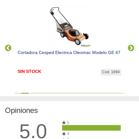
Env
Cortadora Cesped Electrica Oleomac Modelo GE 47
Corta
Rueda
SIN STOCK
SIN 
. 1695
Cod. 1694
Opiniones
5.0
5
4