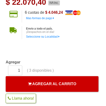
$
22.070,40
IVA Inc.
6
cuotas de
$ 4.046,24
Mas formas de pago
Envio a todo el país.
¡Despachos en el día!
Seleccione su Localidad
Agregar
(
3
disponibles )
AGREGAR AL CARRITO
Llama ahora!