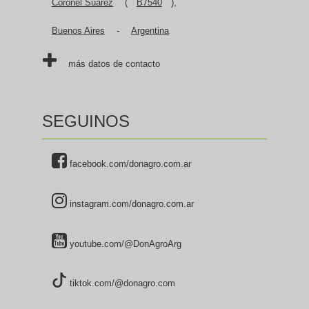
Coronel Suárez
(
B7540
),
Buenos Aires
-
Argentina
más datos de contacto
SEGUINOS
facebook.com/donagro.com.ar
instagram.com/donagro.com.ar
youtube.com/@DonAgroArg
tiktok.com/@donagro.com