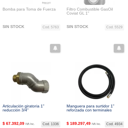
Bomba para Toma de Fuerza
Filtro Combustible GasOil
Coviat GL 1"
SIN STOCK
SIN STOCK
Cod. 5763
Cod. 5529
Articulación giratoria 1"
Manguera para surtidor 1"
reducción 3/4"
reforzada con terminales
$
67.392,09
$
189.297,49
Cod. 1336
Cod. 4934
IVA Inc.
IVA Inc.