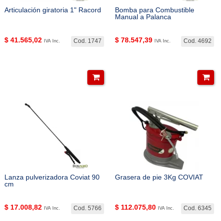
Articulación giratoria 1" Racord
Bomba para Combustible
Manual a Palanca
$
41.565,02
$
78.547,39
Cod. 1747
Cod. 4692
IVA Inc.
IVA Inc.
Lanza pulverizadora Coviat 90
Grasera de pie 3Kg COVIAT
cm
$
17.008,82
$
112.075,80
Cod. 5766
Cod. 6345
IVA Inc.
IVA Inc.