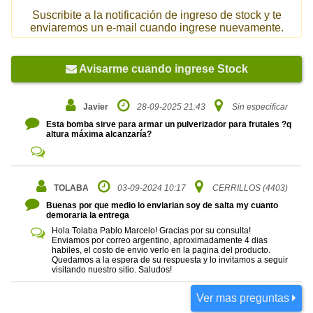
Suscribite a la notificación de ingreso de stock y te
enviaremos un e-mail cuando ingrese nuevamente.
Avisarme cuando ingrese Stock
Javier
28-09-2025 21:43
Sin especificar
Esta bomba sirve para armar un pulverizador para frutales ?q
altura máxima alcanzaría?
TOLABA
03-09-2024 10:17
CERRILLOS (4403)
Buenas por que medio lo enviarian soy de salta my cuanto
demoraria la entrega
Hola Tolaba Pablo Marcelo! Gracias por su consulta!
Enviamos por correo argentino, aproximadamente 4 dias
habiles, el costo de envio verlo en la pagina del producto.
Quedamos a la espera de su respuesta y lo invitamos a seguir
visitando nuestro sitio. Saludos!
Ver mas preguntas