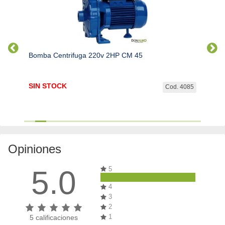
Bomba Centrifuga 220v 2HP CM 45
Bomba
SIN STOCK
SIN 
. 4073
Cod. 4085
Opiniones
5.0
5
4
3
2
1
5
calificaciones