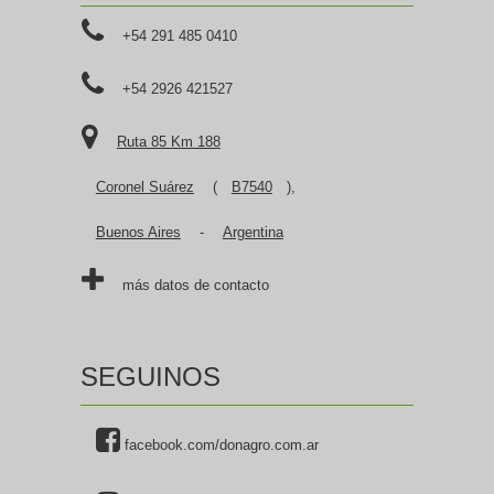
+54 291 485 0410
+54 2926 421527
Ruta 85 Km 188
Coronel Suárez
(
B7540
),
Buenos Aires
-
Argentina
más datos de contacto
SEGUINOS
facebook.com/donagro.com.ar