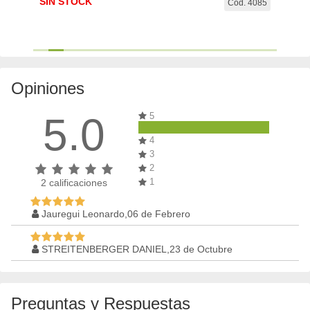
SIN STOCK
SIN 
. 4073
Cod. 4085
Opiniones
5.0
5
4
3
2
1
2
calificaciones
Jauregui Leonardo,06 de Febrero
STREITENBERGER DANIEL,23 de Octubre
Preguntas y Respuestas