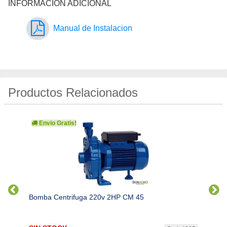
INFORMACIÓN ADICIONAL
Manual de Instalacion
Productos Relacionados
Envio Gratis!
Env
Bomba Centrifuga 220v 2HP CM 45
Bomba