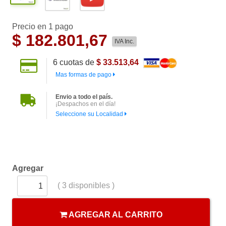
Precio en 1 pago
$
182.801,67
IVA Inc.
6
cuotas de
$ 33.513,64
Mas formas de pago
Envio a todo el país.
¡Despachos en el día!
Seleccione su Localidad
Agregar
(
3
disponibles )
AGREGAR AL CARRITO