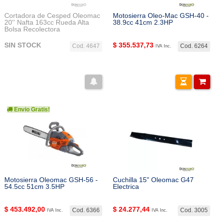
Cortadora de Cesped Oleomac
Motosierra Oleo-Mac GSH-40 -
20'' Nafta 163cc Rueda Alta
38.9cc 41cm 2.3HP
Bolsa Recolectora
SIN STOCK
$
355.537,73
Cod. 4647
Cod. 6264
IVA Inc.
Envio Gratis!
Motosierra Oleomac GSH-56 -
Cuchilla 15" Oleomac G47
54.5cc 51cm 3.5HP
Electrica
$
453.492,00
$
24.277,44
Cod. 6366
Cod. 3005
IVA Inc.
IVA Inc.