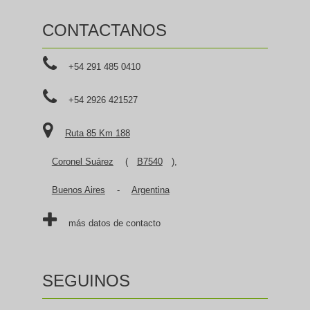
CONTACTANOS
+54 291 485 0410
+54 2926 421527
Ruta 85 Km 188
Coronel Suárez
(
B7540
),
Buenos Aires
-
Argentina
más datos de contacto
SEGUINOS