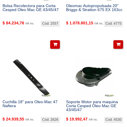
Bolsa Recolectora para Corta
Oleomac Autopropulsada 20"
Cesped Oleo Mac GE 43/45/47
Briggs & Stratton 675 EX 163cc
$
84.234,78
$
1.078.801,15
Cod. 2557
Cod. 4775
IVA Inc.
IVA Inc.
Cuchilla 18" para Oleo-Mac 47
Soporte Motor para maquina
Naftera
Corta Cesped Oleo Mac GE
43/45/47
$
24.939,55
$
19.992,47
Cod. 2626
Cod. 4530
IVA Inc.
IVA Inc.