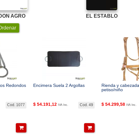
DON AGRO
EL ESTABLO
rdenar
ños Redondos
Encimera Suela 2 Argollas
Rienda y cabezada
petiso/niño
$
54.191,12
$
54.299,58
Cod. 1077
Cod. 49
IVA Inc.
IVA Inc.