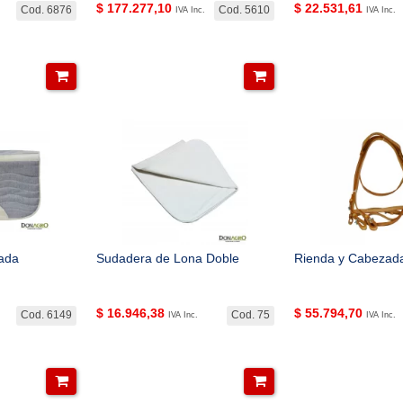
$
177.277,10
$
22.531,61
Cod. 6876
Cod. 5610
IVA Inc.
IVA Inc.
ada
Sudadera de Lona Doble
Rienda y Cabezada
$
16.946,38
$
55.794,70
Cod. 6149
Cod. 75
IVA Inc.
IVA Inc.