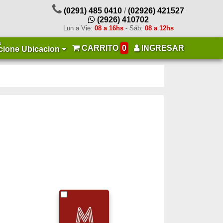
(0291) 485 0410
/
(02926) 421527
(2926) 410702
Lun a Vie:
08 a 16hs
- Sáb:
08 a 12hs
a
CARRITO
0
INGRESAR
cione Ubicacion