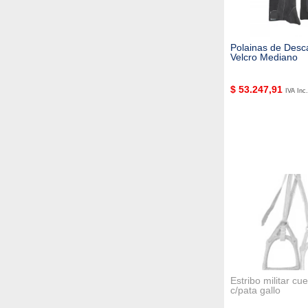
Polainas de Desc
Velcro Mediano
$
53.247,91
IVA Inc.
Estribo militar cu
c/pata gallo