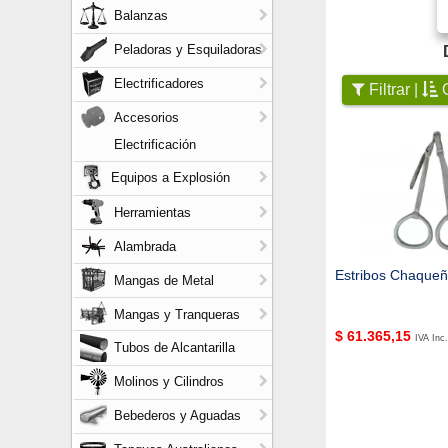
Balanzas
Peladoras y Esquiladoras
Electrificadores
Filtrar |
O
Accesorios
Electrificación
Equipos a Explosión
Herramientas
Alambrada
Estribos Chaque
Mangas de Metal
Mangas y Tranqueras
$
61.365,15
IVA Inc.
Tubos de Alcantarilla
Molinos y Cilindros
Bebederos y Aguadas