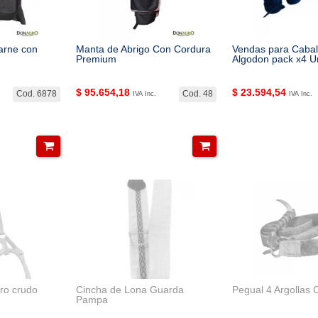
arne con
Manta de Abrigo Con Cordura
Vendas para Cabal
Premium
Algodon pack x4 U
$
95.654,18
$
23.594,54
Cod. 6878
Cod. 48
IVA Inc.
IVA Inc.
ero crudo
Cincha de Lona Guarda
Pegual 4 Argollas
Pampa