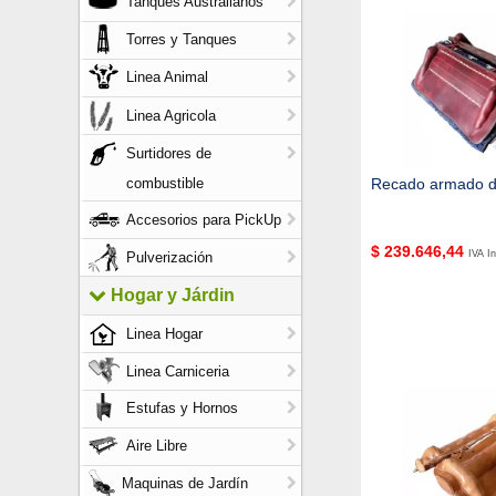
Tanques Australianos
Torres y Tanques
Linea Animal
Linea Agricola
Surtidores de
combustible
Recado armado d
Accesorios para PickUp
$
239.646,44
IVA In
Pulverización
Hogar y Járdin
Linea Hogar
Linea Carniceria
Estufas y Hornos
Aire Libre
Maquinas de Jardín