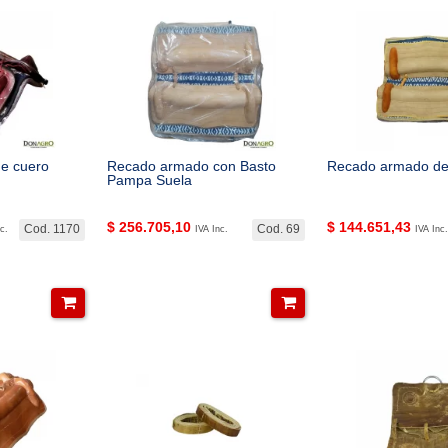
e cuero
Recado armado con Basto
Recado armado de
Pampa Suela
$
256.705,10
$
144.651,43
Cod. 1170
Cod. 69
c.
IVA Inc.
IVA Inc.