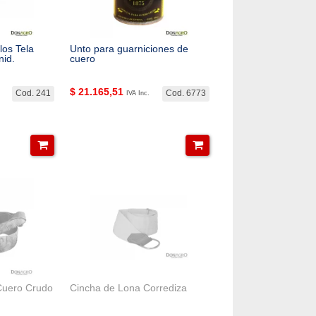
los Tela
Unto para guarniciones de
nid.
cuero
$
21.165,51
Cod. 241
Cod. 6773
IVA Inc.
 Cuero Crudo
Cincha de Lona Corrediza