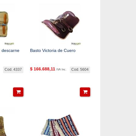
 descarne
Basto Victoria de Cuero
$
166.688,11
Cod. 4337
Cod. 5604
IVA Inc.