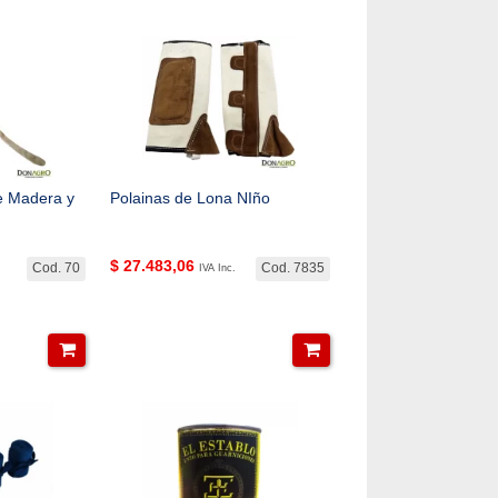
 Madera y
Polainas de Lona NIño
$
27.483,06
Cod. 70
Cod. 7835
IVA Inc.