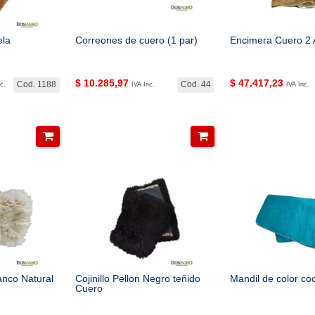
ela
Correones de cuero (1 par)
Encimera Cuero 2 
$
10.285,97
$
47.417,23
Cod. 1188
Cod. 44
c.
IVA Inc.
IVA Inc.
lanco Natural
Cojinillo Pellon Negro teñido
Mandil de color co
Cuero