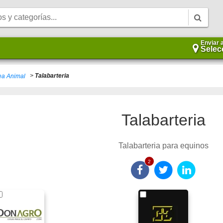
Enviar 
Selec
>
Talabarteria
ea Animal
Talabarteria
Talabarteria para equinos
2