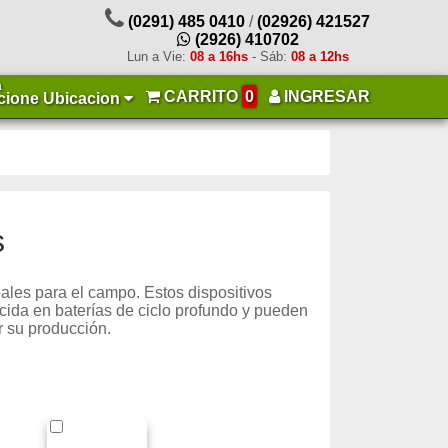
(0291) 485 0410
/
(02926) 421527
(2926) 410702
Lun a Vie:
08 a 16hs
- Sáb:
08 a 12hs
a
CARRITO
0
INGRESAR
cione Ubicacion
s
ales para el campo. Estos dispositivos
ucida en baterías de ciclo profundo y pueden
 su producción.