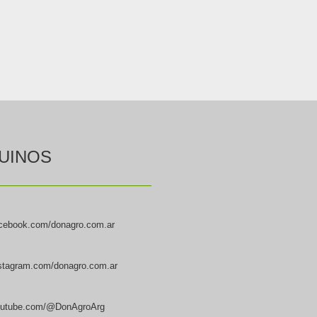
UINOS
cebook.com/donagro.com.ar
stagram.com/donagro.com.ar
utube.com/@DonAgroArg