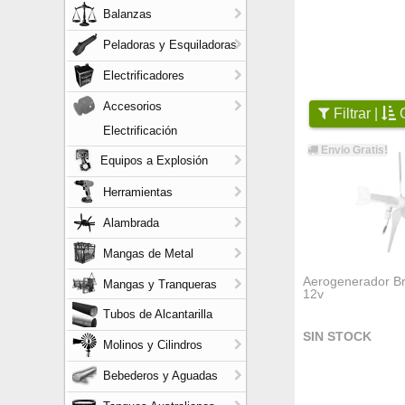
Balanzas
Peladoras y Esquiladoras
Electrificadores
Accesorios
Filtrar |
O
Electrificación
Envio Gratis!
Equipos a Explosión
Herramientas
Alambrada
Mangas de Metal
Aerogenerador B
Mangas y Tranqueras
12v
Tubos de Alcantarilla
SIN STOCK
Molinos y Cilindros
Bebederos y Aguadas