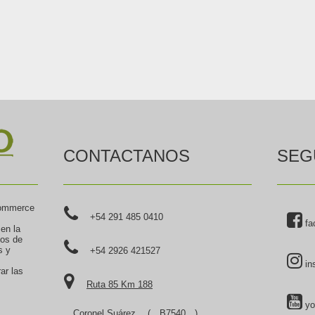
CONTACTANOS
SEG
commerce
+54 291 485 0410
fa
 en la
tos de
s y
+54 2926 421527
in
ar las
Ruta 85 Km 188
yo
Coronel Suárez
(
B7540
),