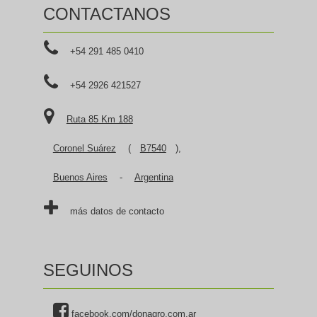
CONTACTANOS
+54 291 485 0410
+54 2926 421527
Ruta 85 Km 188
Coronel Suárez
(
B7540
),
Buenos Aires
-
Argentina
más datos de contacto
SEGUINOS
facebook.com/donagro.com.ar