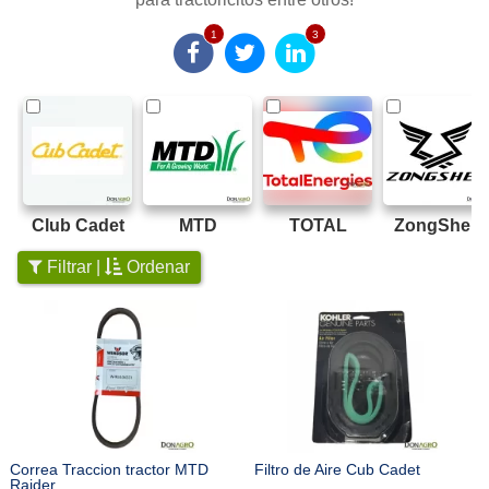
1
3
Club Cadet
MTD
TOTAL
ZongShen
Filtrar |
Ordenar
Correa Traccion tractor MTD
Filtro de Aire Cub Cadet
Raider