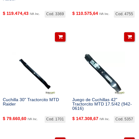
$
119.474,43
$
110.575,64
Cod. 3369
Cod. 4755
IVA Inc.
IVA Inc.
Cuchilla 30" Tractorcito MTD
Juego de Cuchillas 42"
Raider
Tractorcito MTD 17.5/42 (942-
0616)
$
79.660,60
$
147.308,67
Cod. 1701
Cod. 5357
IVA Inc.
IVA Inc.