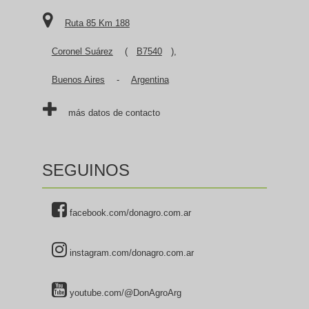
Ruta 85 Km 188
Coronel Suárez
(
B7540
),
Buenos Aires
-
Argentina
más datos de contacto
SEGUINOS
facebook.com/donagro.com.ar
instagram.com/donagro.com.ar
youtube.com/@DonAgroArg